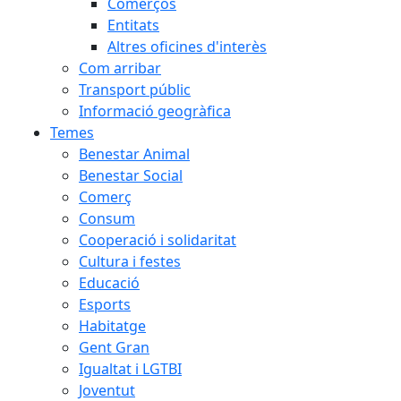
Comerços
Entitats
Altres oficines d'interès
Com arribar
Transport públic
Informació geogràfica
Temes
Benestar Animal
Benestar Social
Comerç
Consum
Cooperació i solidaritat
Cultura i festes
Educació
Esports
Habitatge
Gent Gran
Igualtat i LGTBI
Joventut