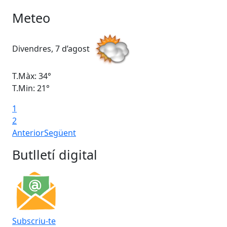
Meteo
Divendres, 7 d’agost
Dis
T.Màx: 34°
T.M
T.Min: 21°
T.M
1
Ta
2
Anterior
Següent
Butlletí digital
Subscriu-te