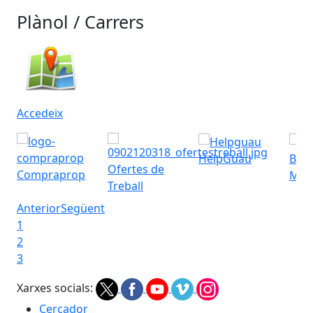
Plànol / Carrers
Accedeix
HelpGuau
Bres
Ofertes de
Compraprop
Muni
Treball
Anterior
Següent
1
2
3
Xarxes socials:
Cercador