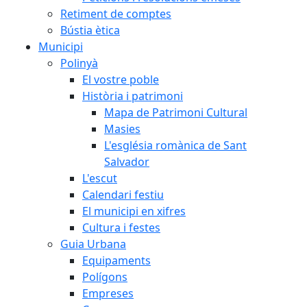
Retiment de comptes
Bústia ètica
Municipi
Polinyà
El vostre poble
Història i patrimoni
Mapa de Patrimoni Cultural
Masies
L'església romànica de Sant
Salvador
L'escut
Calendari festiu
El municipi en xifres
Cultura i festes
Guia Urbana
Equipaments
Polígons
Empreses