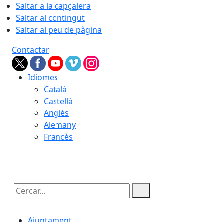
Saltar a la capçalera
Saltar al contingut
Saltar al peu de pàgina
Contactar
Idiomes
Català
Castellà
Anglès
Alemany
Francès
07.08.2026 | 08:50
Cercar:
Ajuntament