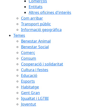
Comerços
Entitats
Altres oficines d'interès
Com arribar
Transport públic
Informació geogràfica
Temes
Benestar Animal
Benestar Social
Comerç
Consum
Cooperació i solidaritat
Cultura i festes
Educació
Esports
Habitatge
Gent Gran
Igualtat i LGTBI
Joventut