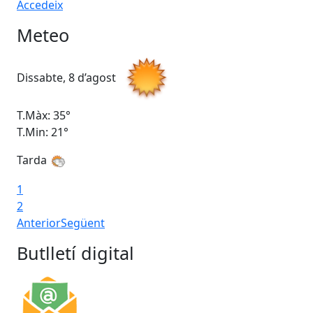
Accedeix
Meteo
Dissabte, 8 d’agost
Di
T.Màx: 35°
T.M
T.Min: 21°
T.M
Tarda
1
2
Anterior
Següent
Butlletí digital