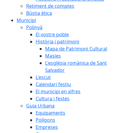
Retiment de comptes
Bústia ètica
Municipi
Polinyà
El vostre poble
Història i patrimoni
Mapa de Patrimoni Cultural
Masies
L'església romànica de Sant
Salvador
L'escut
Calendari festiu
El municipi en xifres
Cultura i festes
Guia Urbana
Equipaments
Polígons
Empreses