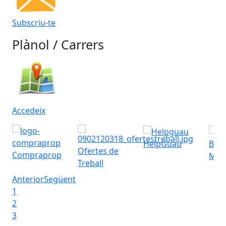
Subscriu-te
Plànol / Carrers
Accedeix
HelpGuau
Bres
Ofertes de
Compraprop
Muni
Treball
Anterior
Següent
1
2
3