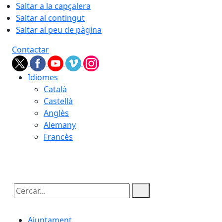
Saltar a la capçalera
Saltar al contingut
Saltar al peu de pàgina
Contactar
Idiomes
Català
Castellà
Anglès
Alemany
Francès
07.08.2026 | 14:31
Cercar:
Ajuntament