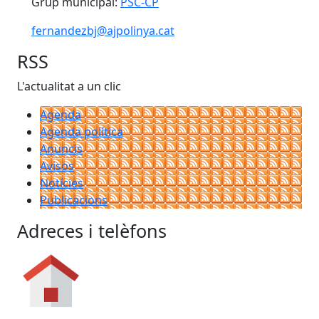
Grup municipal:
PSC-CP
fernandezbj@ajpolinya.cat
RSS
L'actualitat a un clic
Agenda
Agenda política
Anuncis
Avisos
Notícies
Publicacions
Adreces i telèfons