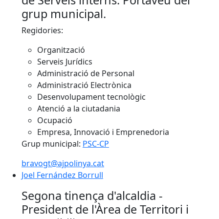
de Serveis interns. Portaveu del
grup municipal.
Regidories:
Organització
Serveis Jurídics
Administració de Personal
Administració Electrònica
Desenvolupament tecnològic
Atenció a la ciutadania
Ocupació
Empresa, Innovació i Emprenedoria
Grup municipal:
PSC-CP
bravogt@ajpolinya.cat
Joel Fernández Borrull
Joel Fernández Borrull
Segona tinença d'alcaldia -
President de l'Àrea de Territori i