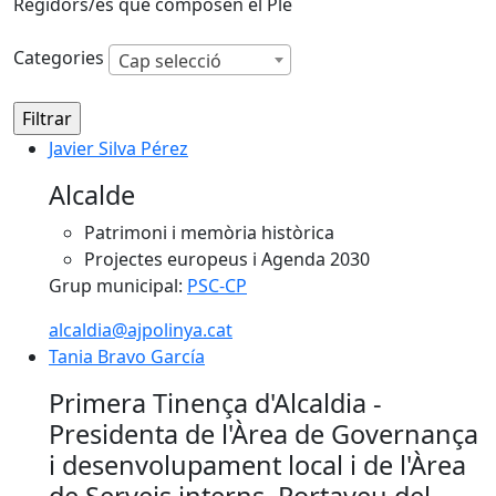
Regidors/es que composen el Ple
Categories
Cap selecció
Javier Silva Pérez
Javier Silva Pérez
Alcalde
Patrimoni i memòria històrica
Projectes europeus i Agenda 2030
Grup municipal:
PSC-CP
alcaldia@ajpolinya.cat
Tania Bravo García
Tania Bravo García
Primera Tinença d'Alcaldia -
Presidenta de l'Àrea de Governança
i desenvolupament local i de l'Àrea