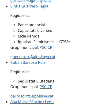
garciads@ajpolinya.cat
Cintia Guerrero Tapia
Cintia Guerrero Tapia
Regidories:
Benestar social
Capacitats diverses
Cicle de vida
Igualtat, Feminismes i LGTBI+
Grup municipal:
PSC-CP
guerrerotc@ajpolinya.cat
Rubén Barroso Ruiz
Rubén Barroso Ruiz
Regidories:
Seguretat Ciutadana
Grup municipal:
PSC-CP
barrosorr@ajpolinya.cat
Ana María Sánchez León
Ana María Sánchez León