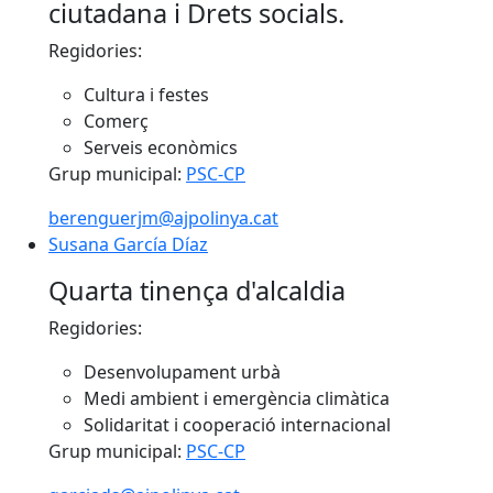
ciutadana i Drets socials.
Regidories:
Cultura i festes
Comerç
Serveis econòmics
Grup municipal:
PSC-CP
berenguerjm@ajpolinya.cat
Susana García Díaz
Susana García Díaz
Quarta tinença d'alcaldia
Regidories:
Desenvolupament urbà
Medi ambient i emergència climàtica
Solidaritat i cooperació internacional
Grup municipal:
PSC-CP