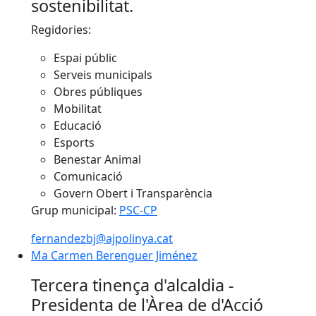
sostenibilitat.
Regidories:
Espai públic
Serveis municipals
Obres públiques
Mobilitat
Educació
Esports
Benestar Animal
Comunicació
Govern Obert i Transparència
Grup municipal:
PSC-CP
fernandezbj@ajpolinya.cat
Ma Carmen Berenguer Jiménez
Ma Carmen Berenguer Jiménez
Tercera tinença d'alcaldia -
Presidenta de l'Àrea de d'Acció