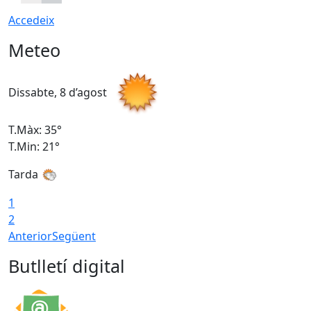
Accedeix
Meteo
Dissabte, 8 d’agost
D
T.Màx: 35°
T
T.Min: 21°
T
Tarda
1
2
Anterior
Següent
Butlletí digital