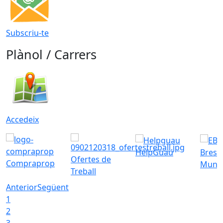
Subscriu-te
Plànol / Carrers
Accedeix
HelpGuau
Bress
Ofertes de
Compraprop
Munic
Treball
Anterior
Següent
1
2