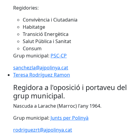
Regidories:
Convivència i Ciutadania
Habitatge
Transició Energètica
Salut Pública i Sanitat
Consum
Grup municipal:
PSC-CP
sanchezla@ajpolinya.cat
Teresa Rodríguez Ramon
Teresa Rodríguez Ramon
Regidora a l'oposició i portaveu del
grup municipal.
Nascuda a Larache (Marroc) l'any 1964.
Grup municipal:
Junts per Polinyà
rodriguezrt@ajpolinya.cat