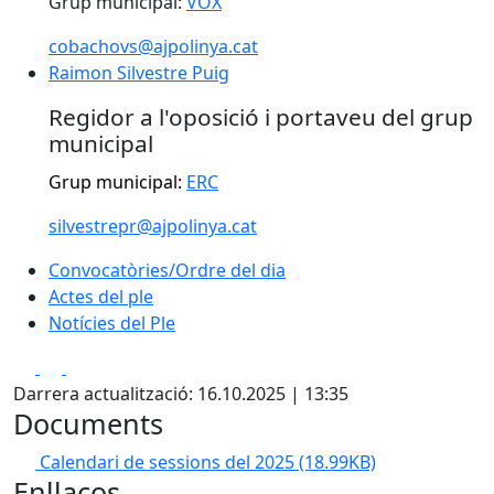
Grup municipal:
VOX
cobachovs@ajpolinya.cat
Raimon Silvestre Puig
Raimon Silvestre Puig
Regidor a l'oposició i portaveu del grup
municipal
Grup municipal:
ERC
silvestrepr@ajpolinya.cat
Convocatòries/Ordre del dia
Actes del ple
Notícies del Ple
Facebook
X
Pdf
Darrera actualització: 16.10.2025 | 13:35
Documents
Calendari de sessions del 2025
(18.99KB)
Enllaços