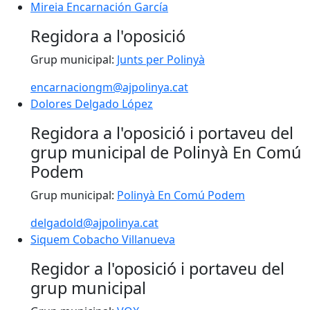
Mireia Encarnación García
Mireia Encarnación García
Regidora a l'oposició
Grup municipal:
Junts per Polinyà
encarnaciongm@ajpolinya.cat
Dolores Delgado López
Dolores Delgado López
Regidora a l'oposició i portaveu del
grup municipal de Polinyà En Comú
Podem
Grup municipal:
Polinyà En Comú Podem
delgadold@ajpolinya.cat
Siquem Cobacho Villanueva
Siquem Cobacho Villanueva
Regidor a l'oposició i portaveu del
grup municipal