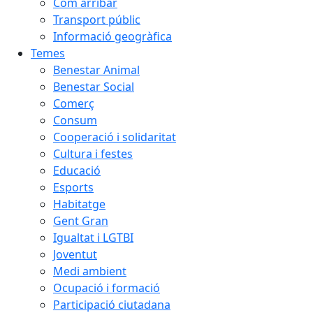
Com arribar
Transport públic
Informació geogràfica
Temes
Benestar Animal
Benestar Social
Comerç
Consum
Cooperació i solidaritat
Cultura i festes
Educació
Esports
Habitatge
Gent Gran
Igualtat i LGTBI
Joventut
Medi ambient
Ocupació i formació
Participació ciutadana