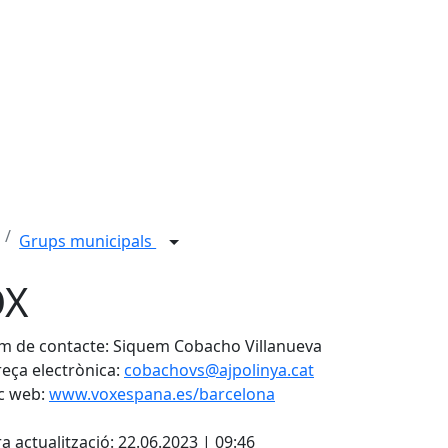
Grups municipals
OX
 de contacte: Siquem Cobacho Villanueva
eça electrònica:
cobachovs@ajpolinya.cat
c web:
www.voxespana.es/barcelona
cebook
X
a actualització: 22.06.2023 | 09:46