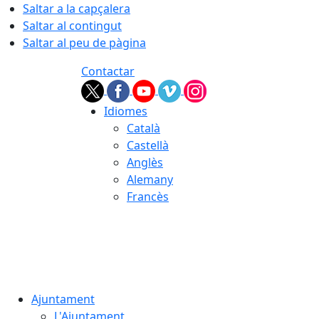
Saltar a la capçalera
Saltar al contingut
Saltar al peu de pàgina
Contactar
Idiomes
Català
Castellà
Anglès
Alemany
Francès
08.08.2026 | 00:39
Ajuntament
L'Ajuntament