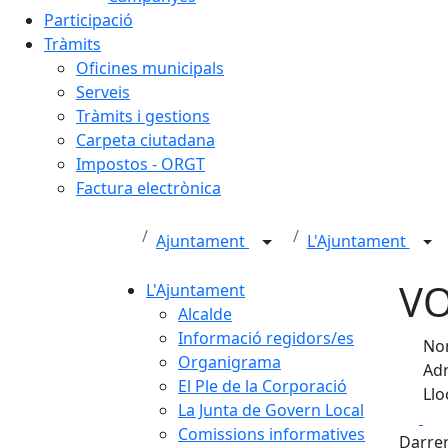
Participació
Tràmits
Oficines municipals
Serveis
Tràmits i gestions
Carpeta ciutadana
Impostos - ORGT
Factura electrònica
Ajuntament
L'Ajuntament
V
L'Ajuntament
Alcalde
Informació regidors/es
Nom
Organigrama
Adr
El Ple de la Corporació
Llo
La Junta de Govern Local
Fa
Comissions informatives
Darrer