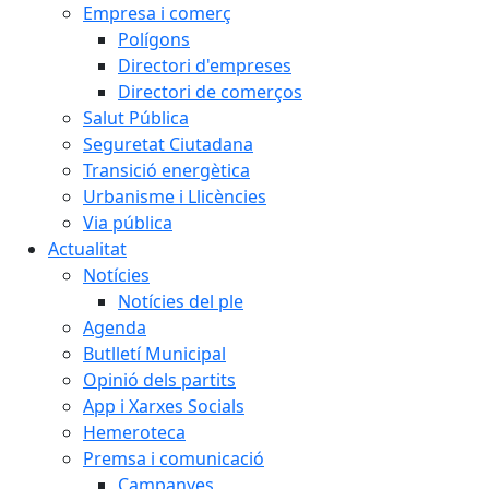
Empresa i comerç
Polígons
Directori d'empreses
Directori de comerços
Salut Pública
Seguretat Ciutadana
Transició energètica
Urbanisme i Llicències
Via pública
Actualitat
Notícies
Notícies del ple
Agenda
Butlletí Municipal
Opinió dels partits
App i Xarxes Socials
Hemeroteca
Premsa i comunicació
Campanyes