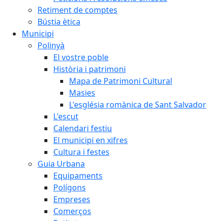
Retiment de comptes
Bústia ètica
Municipi
Polinyà
El vostre poble
Història i patrimoni
Mapa de Patrimoni Cultural
Masies
L'església romànica de Sant Salvador
L'escut
Calendari festiu
El municipi en xifres
Cultura i festes
Guia Urbana
Equipaments
Polígons
Empreses
Comerços