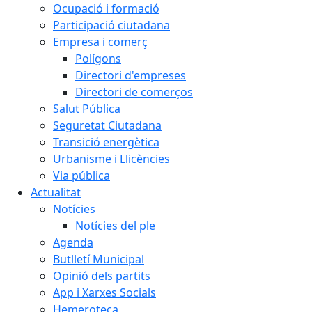
Ocupació i formació
Participació ciutadana
Empresa i comerç
Polígons
Directori d'empreses
Directori de comerços
Salut Pública
Seguretat Ciutadana
Transició energètica
Urbanisme i Llicències
Via pública
Actualitat
Notícies
Notícies del ple
Agenda
Butlletí Municipal
Opinió dels partits
App i Xarxes Socials
Hemeroteca