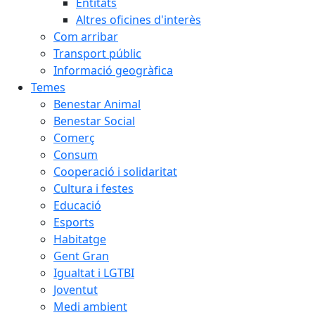
Entitats
Altres oficines d'interès
Com arribar
Transport públic
Informació geogràfica
Temes
Benestar Animal
Benestar Social
Comerç
Consum
Cooperació i solidaritat
Cultura i festes
Educació
Esports
Habitatge
Gent Gran
Igualtat i LGTBI
Joventut
Medi ambient