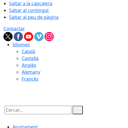
Saltar a la capçalera
Saltar al contingut
Saltar al peu de pàgina
Contactar
Idiomes
Català
Castellà
Anglès
Alemany
Francès
06.08.2026 | 04:02
Cercar:
Ajuntament