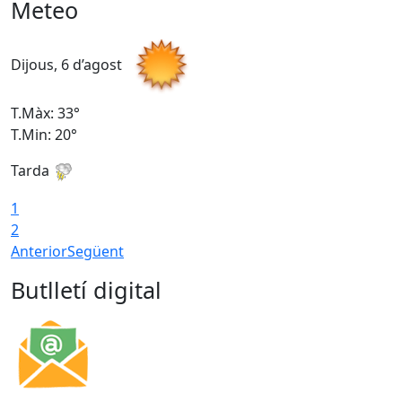
Meteo
Dijous, 6 d’agost
D
T.Màx: 33°
T
T.Min: 20°
T
Tarda
1
2
Anterior
Següent
Butlletí digital