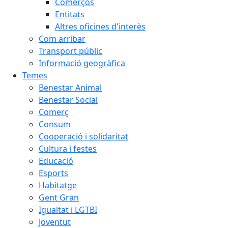
Comerços
Entitats
Altres oficines d'interès
Com arribar
Transport públic
Informació geogràfica
Temes
Benestar Animal
Benestar Social
Comerç
Consum
Cooperació i solidaritat
Cultura i festes
Educació
Esports
Habitatge
Gent Gran
Igualtat i LGTBI
Joventut