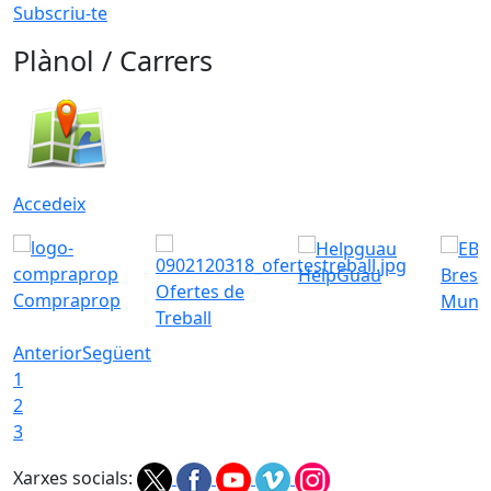
Subscriu-te
Plànol / Carrers
Accedeix
HelpGuau
Bress
Ofertes de
Compraprop
Munic
Treball
Anterior
Següent
1
2
3
Xarxes socials: