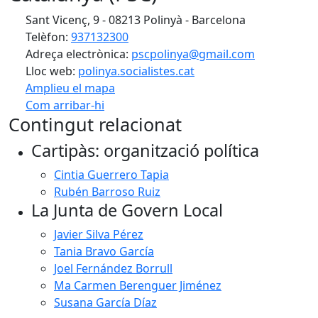
Sant Vicenç, 9 - 08213 Polinyà - Barcelona
Telèfon:
937132300
Adreça electrònica:
pscpolinya@gmail.com
Lloc web:
polinya.socialistes.cat
Amplieu el mapa
Com arribar-hi
Leaflet
| ©
OpenStreetMap
contributors
Contingut relacionat
+
Cartipàs: organització política
−
Cintia Guerrero Tapia
Rubén Barroso Ruiz
La Junta de Govern Local
Javier Silva Pérez
Tania Bravo García
Joel Fernández Borrull
Ma Carmen Berenguer Jiménez
Susana García Díaz