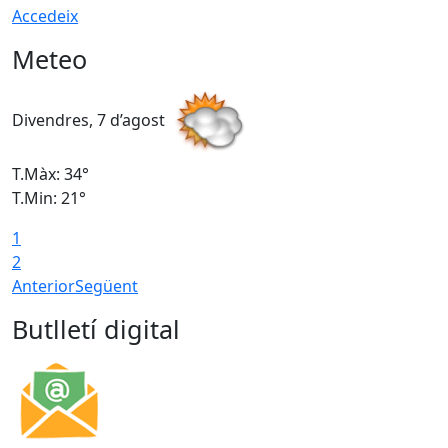
Accedeix
Meteo
Divendres, 7 d’agost
D
T.Màx: 34°
T
T.Min: 21°
T
1
T
2
Anterior
Següent
Butlletí digital