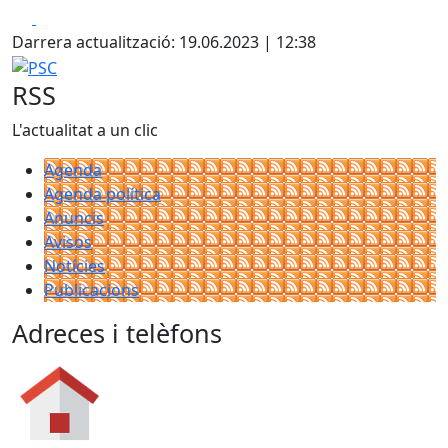
Facebook
X
Darrera actualització: 19.06.2023 | 12:38
PSC
RSS
L'actualitat a un clic
Agenda
Agenda política
Anuncis
Avisos
Notícies
Publicacions
Adreces i telèfons