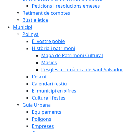
Peticions i resolucions emeses
Retiment de comptes
Bústia ètica
Municipi
Polinyà
El vostre poble
Història i patrimoni
Mapa de Patrimoni Cultural
Masies
L'església romànica de Sant Salvador
L'escut
Calendari festiu
El municipi en xifres
Cultura i festes
Guia Urbana
Equipaments
Polígons
Empreses