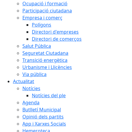
Ocupació i formació
Participació ciutadana
Empresa i comerç
Polígons
Directori d'empreses
Directori de comerços
Salut Pública
Seguretat Ciutadana
Transició energètica
Urbanisme i Llicències
Via pública
Actualitat
Notícies
Notícies del ple
Agenda
Butlletí Municipal
Opinió dels partits
App i Xarxes Socials
Hemeroteca