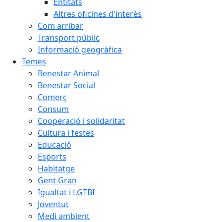
Entitats
Altres oficines d'interès
Com arribar
Transport públic
Informació geogràfica
Temes
Benestar Animal
Benestar Social
Comerç
Consum
Cooperació i solidaritat
Cultura i festes
Educació
Esports
Habitatge
Gent Gran
Igualtat i LGTBI
Joventut
Medi ambient