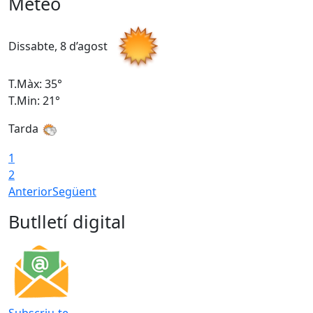
Meteo
Dissabte, 8 d’agost
D
T.Màx: 35°
T
T.Min: 21°
T
Tarda
1
2
Anterior
Següent
Butlletí digital
Subscriu-te