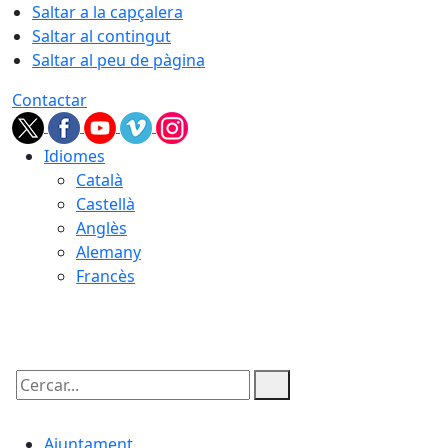
Saltar a la capçalera
Saltar al contingut
Saltar al peu de pàgina
Contactar
Idiomes
Català
Castellà
Anglès
Alemany
Francès
07.08.2026 | 20:23
Cercar:
Ajuntament