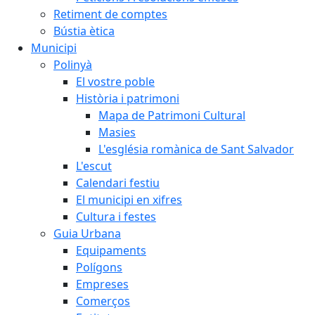
Retiment de comptes
Bústia ètica
Municipi
Polinyà
El vostre poble
Història i patrimoni
Mapa de Patrimoni Cultural
Masies
L'església romànica de Sant Salvador
L'escut
Calendari festiu
El municipi en xifres
Cultura i festes
Guia Urbana
Equipaments
Polígons
Empreses
Comerços