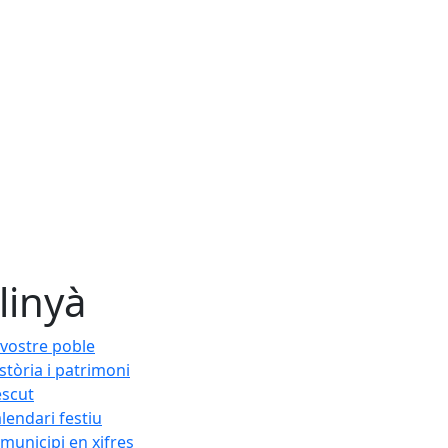
linyà
 vostre poble
stòria i patrimoni
escut
lendari festiu
 municipi en xifres