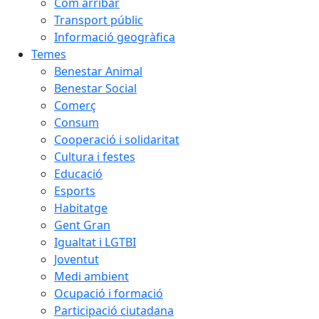
Com arribar
Transport públic
Informació geogràfica
Temes
Benestar Animal
Benestar Social
Comerç
Consum
Cooperació i solidaritat
Cultura i festes
Educació
Esports
Habitatge
Gent Gran
Igualtat i LGTBI
Joventut
Medi ambient
Ocupació i formació
Participació ciutadana