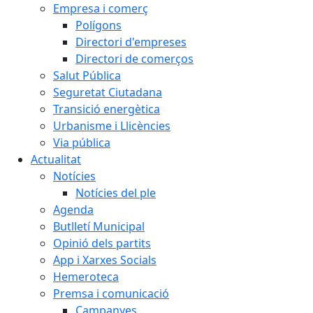
Empresa i comerç
Polígons
Directori d'empreses
Directori de comerços
Salut Pública
Seguretat Ciutadana
Transició energètica
Urbanisme i Llicències
Via pública
Actualitat
Notícies
Notícies del ple
Agenda
Butlletí Municipal
Opinió dels partits
App i Xarxes Socials
Hemeroteca
Premsa i comunicació
Campanyes