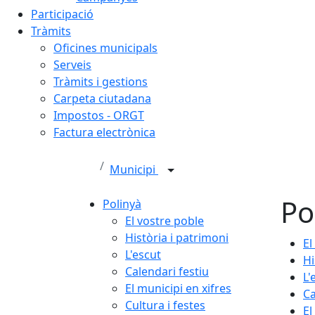
Participació
Tràmits
Oficines municipals
Serveis
Tràmits i gestions
Carpeta ciutadana
Impostos - ORGT
Factura electrònica
Municipi
Po
Polinyà
El vostre poble
Història i patrimoni
El
L'escut
Hi
Calendari festiu
L'
El municipi en xifres
Ca
Cultura i festes
El