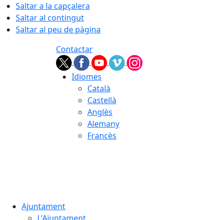
Saltar a la capçalera
Saltar al contingut
Saltar al peu de pàgina
Contactar
Idiomes
Català
Castellà
Anglès
Alemany
Francès
07.08.2026 | 07:13
Ajuntament
L'Ajuntament