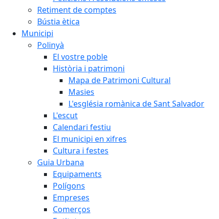
Retiment de comptes
Bústia ètica
Municipi
Polinyà
El vostre poble
Història i patrimoni
Mapa de Patrimoni Cultural
Masies
L'església romànica de Sant Salvador
L'escut
Calendari festiu
El municipi en xifres
Cultura i festes
Guia Urbana
Equipaments
Polígons
Empreses
Comerços