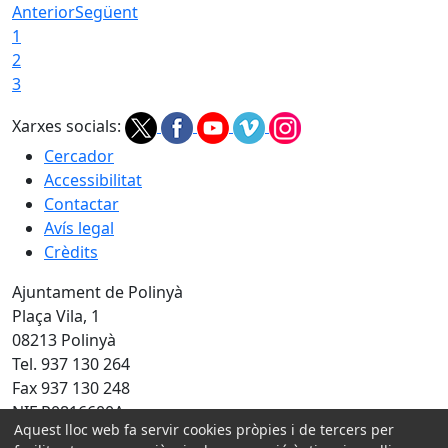
Anterior
Següent
1
2
3
Xarxes socials:
Cercador
Accessibilitat
Contactar
Avís legal
Crèdits
Ajuntament de Polinyà
Plaça Vila, 1
08213 Polinyà
Tel. 937 130 264
Fax 937 130 248
NIF P0816600A
Aquest lloc web fa servir cookies pròpies i de tercers per