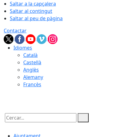
Saltar a la capçalera
Saltar al contingut
Saltar al peu de pàgina
Contactar
Idiomes
Català
Castellà
Anglès
Alemany
Francès
06.08.2026 | 04:06
Cercar:
Ajuntament