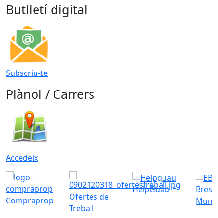
Butlletí digital
Subscriu-te
Plànol / Carrers
Accedeix
HelpGuau
Bress
Ofertes de
Compraprop
Munic
Treball