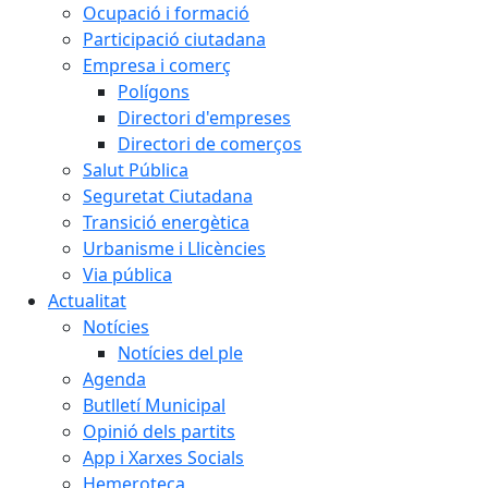
Ocupació i formació
Participació ciutadana
Empresa i comerç
Polígons
Directori d'empreses
Directori de comerços
Salut Pública
Seguretat Ciutadana
Transició energètica
Urbanisme i Llicències
Via pública
Actualitat
Notícies
Notícies del ple
Agenda
Butlletí Municipal
Opinió dels partits
App i Xarxes Socials
Hemeroteca