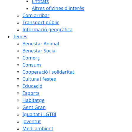
Entitats
Altres oficines d'interès
Com arribar
Transport públic
Informació geogràfica
Temes
Benestar Animal
Benestar Social
Comerç
Consum
Cooperació i solidaritat
Cultura i festes
Educació
Esports
Habitatge
Gent Gran
Igualtat i LGTBI
Joventut
Medi ambient