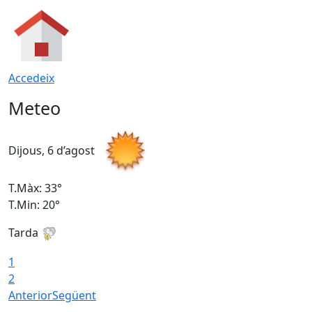
Accedeix
Meteo
Dijous, 6 d’agost
D
T.Màx: 33°
T
T.Min: 20°
T
Tarda
1
2
Anterior
Següent