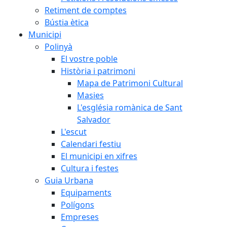
Retiment de comptes
Bústia ètica
Municipi
Polinyà
El vostre poble
Història i patrimoni
Mapa de Patrimoni Cultural
Masies
L'església romànica de Sant
Salvador
L'escut
Calendari festiu
El municipi en xifres
Cultura i festes
Guia Urbana
Equipaments
Polígons
Empreses