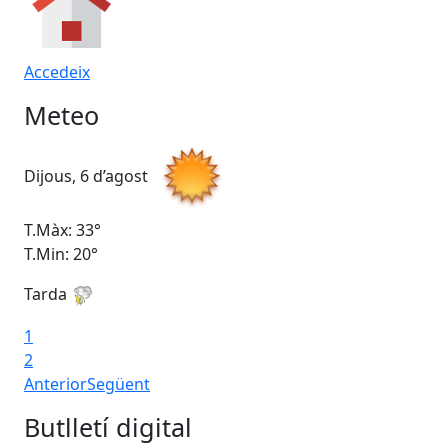
Accedeix
Meteo
Dijous, 6 d’agost
Div
T.Màx: 33°
T.M
T.Min: 20°
T.M
Tarda
1
2
Anterior
Següent
Butlletí digital