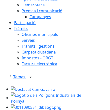
Hemeroteca
Premsa i comunicació
Campanyes
Participació
Tràmits
Oficines municipals
Serveis
Tràmits i gestions
Carpeta ciutadana
Impostos - ORGT
Factura electrònica
Temes
Destacat Can Gavarra
Logotip dels Polígons Industrials de Polinyà
3011090551_dibaogt.png