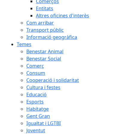
Comerços
Entitats
Altres oficines d'interès
Com arribar
Transport públic
Informació geogràfica
Temes
Benestar Animal
Benestar Social
Comerç
Consum
Cooperació i solidaritat
Cultura i festes
Educació
Esports
Habitatge
Gent Gran
Igualtat i LGTBI
Joventut