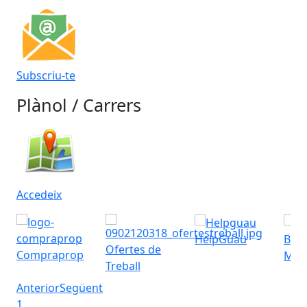
Subscriu-te
Plànol / Carrers
Accedeix
HelpGuau
Bres
Ofertes de
Compraprop
Muni
Treball
Anterior
Següent
1