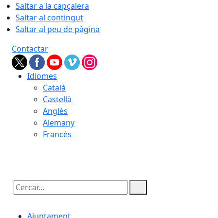
Saltar a la capçalera
Saltar al contingut
Saltar al peu de pàgina
Contactar
Idiomes
Català
Castellà
Anglès
Alemany
Francès
06.08.2026 | 05:57
Cercar:
Ajuntament