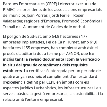
Parques Empresariales (CEPE) i director executiu de
PIMEC; els presidents de les associacions empresarials
del municipi, Joan Porras i Jordi Farré; i Roser
Xalabarder, regidora d'Empresa, Promoció Econòmica i
Treball de l'Ajuntament de Caldes de Montbui.
El polígon de Sud-Est, amb 64,8 hectàrees i 177
empreses implantades, i el de Ca n'Humet, amb 61,0
hectàrees i 155 empreses, han completat amb èxit el
procés d'auditoria dut a terme per AENOR, que
ha
inclòs tant la revisió documental com la verificació
in situ del grau de compliment dels requisits
establerts
. La certificació, atorgada per un període de
quatre anys, reconeix el compliment d'un estàndard
d'excel·lència definit per CEPE en àmbits com els
aspectes jurídics i urbanístics, les infraestructures i els
serveis bàsics, la gestió empresarial, la sostenibilitat i la
relació amb l'entorn empresarial.