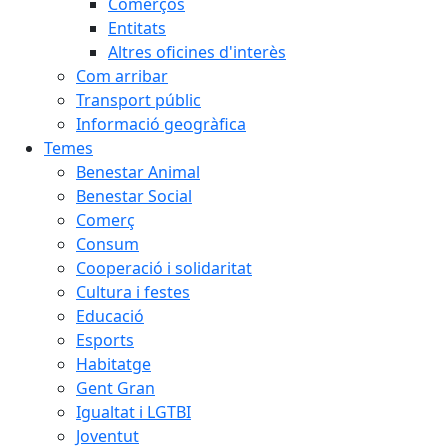
Comerços
Entitats
Altres oficines d'interès
Com arribar
Transport públic
Informació geogràfica
Temes
Benestar Animal
Benestar Social
Comerç
Consum
Cooperació i solidaritat
Cultura i festes
Educació
Esports
Habitatge
Gent Gran
Igualtat i LGTBI
Joventut