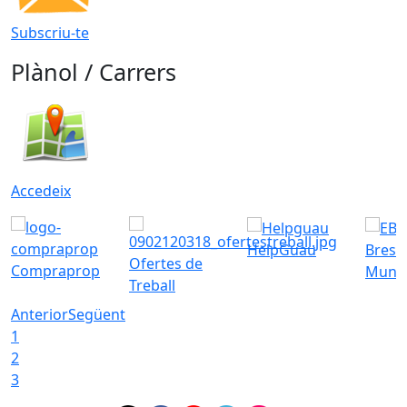
Subscriu-te
Plànol / Carrers
Accedeix
HelpGuau
Bress
Ofertes de
Compraprop
Munic
Treball
Anterior
Següent
1
2
3