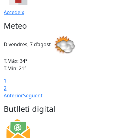
Accedeix
Meteo
Divendres, 7 d’agost
D
T.Màx: 34°
T
T.Min: 21°
T
1
T
2
Anterior
Següent
Butlletí digital