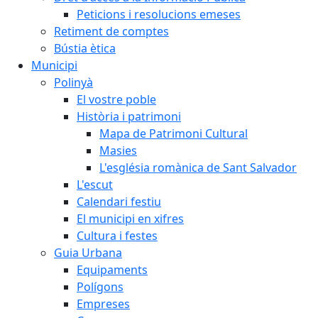
Peticions i resolucions emeses
Retiment de comptes
Bústia ètica
Municipi
Polinyà
El vostre poble
Història i patrimoni
Mapa de Patrimoni Cultural
Masies
L'església romànica de Sant Salvador
L'escut
Calendari festiu
El municipi en xifres
Cultura i festes
Guia Urbana
Equipaments
Polígons
Empreses