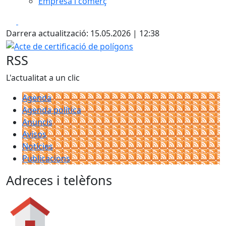
Empresa i comerç
Facebook
X
Darrera actualització: 15.05.2026 | 12:38
Acte de certificació de polígons
RSS
L'actualitat a un clic
Agenda
Agenda política
Anuncis
Avisos
Notícies
Publicacions
Adreces i telèfons