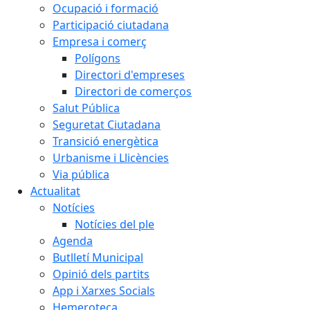
Ocupació i formació
Participació ciutadana
Empresa i comerç
Polígons
Directori d'empreses
Directori de comerços
Salut Pública
Seguretat Ciutadana
Transició energètica
Urbanisme i Llicències
Via pública
Actualitat
Notícies
Notícies del ple
Agenda
Butlletí Municipal
Opinió dels partits
App i Xarxes Socials
Hemeroteca