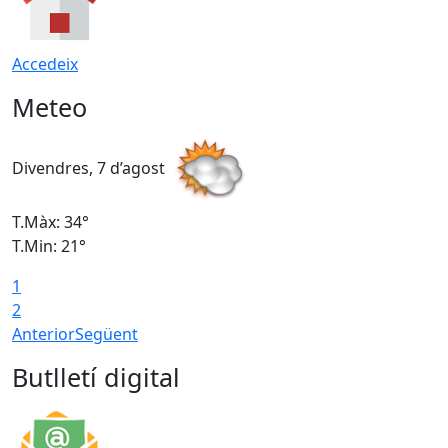
Accedeix
Meteo
Divendres, 7 d’agost
D
T.Màx: 34°
T
T.Min: 21°
T
1
T
2
Anterior
Següent
Butlletí digital