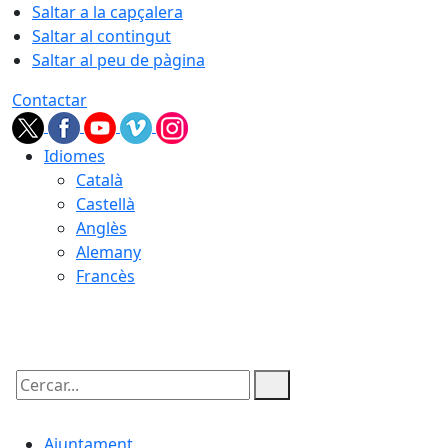
Saltar a la capçalera
Saltar al contingut
Saltar al peu de pàgina
Contactar
Idiomes
Català
Castellà
Anglès
Alemany
Francès
06.08.2026 | 14:29
Cercar:
Ajuntament