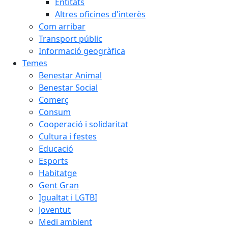
Entitats
Altres oficines d'interès
Com arribar
Transport públic
Informació geogràfica
Temes
Benestar Animal
Benestar Social
Comerç
Consum
Cooperació i solidaritat
Cultura i festes
Educació
Esports
Habitatge
Gent Gran
Igualtat i LGTBI
Joventut
Medi ambient