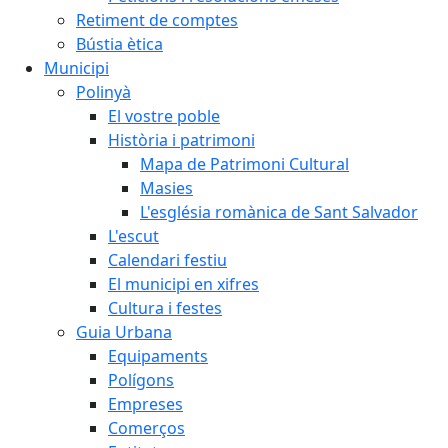
Retiment de comptes
Bústia ètica
Municipi
Polinyà
El vostre poble
Història i patrimoni
Mapa de Patrimoni Cultural
Masies
L'església romànica de Sant Salvador
L'escut
Calendari festiu
El municipi en xifres
Cultura i festes
Guia Urbana
Equipaments
Polígons
Empreses
Comerços