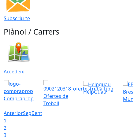
Subscriu-te
Plànol / Carrers
Accedeix
HelpGuau
Bress
Ofertes de
Compraprop
Munic
Treball
Anterior
Següent
1
2
3