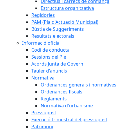
Directius i càrrecs de confiança
Estructura organitzativa
Regidories
PAM (Pla d'Actuació Municipal)
Bústia de Suggeriments
Resultats electorals
Informació oficial
Codi de conducta
Sessions del Ple
Acords Junta de Govern
Tauler d'anuncis
Normativa
Ordenances generals i normatives
Ordenances fiscals
Reglaments
Normativa d'urbanisme
Pressupost
Execució trimestral del pressupost
Patrimoni