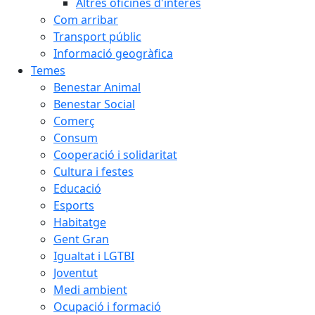
Altres oficines d'interès
Com arribar
Transport públic
Informació geogràfica
Temes
Benestar Animal
Benestar Social
Comerç
Consum
Cooperació i solidaritat
Cultura i festes
Educació
Esports
Habitatge
Gent Gran
Igualtat i LGTBI
Joventut
Medi ambient
Ocupació i formació