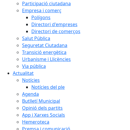
Participació ciutadana
Empresa i comerç
Polígons
Directori d'empreses
Directori de comerços
Salut Pública
Seguretat Ciutadana
Transició energètica
Urbanisme i Llicències
Via pública
Actualitat
Notícies
Notícies del ple
Agenda
Butlletí Municipal
Opinió dels partits
App i Xarxes Socials
Hemeroteca
Premsa i comunicació