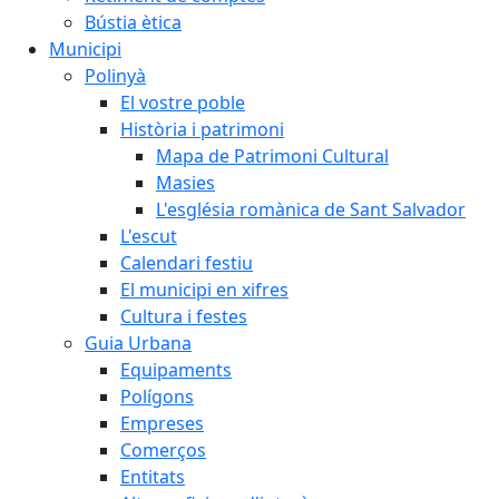
Bústia ètica
Municipi
Polinyà
El vostre poble
Història i patrimoni
Mapa de Patrimoni Cultural
Masies
L'església romànica de Sant Salvador
L'escut
Calendari festiu
El municipi en xifres
Cultura i festes
Guia Urbana
Equipaments
Polígons
Empreses
Comerços
Entitats