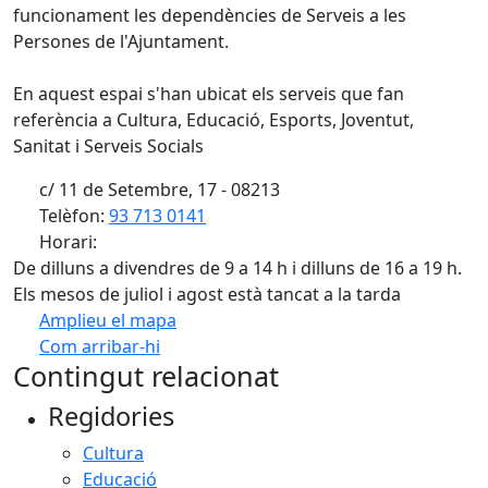
funcionament les dependències de Serveis a les
Persones de l'Ajuntament.
En aquest espai s'han ubicat els serveis que fan
referència a Cultura, Educació, Esports, Joventut,
Sanitat i Serveis Socials
c/ 11 de Setembre, 17 - 08213
Telèfon:
93 713 0141
Horari:
De dilluns a divendres de 9 a 14 h i dilluns de 16 a 19 h.
Els mesos de juliol i agost està tancat a la tarda
Amplieu el mapa
Com arribar-hi
Leaflet
| ©
OpenStreetMap
contributors
Contingut relacionat
+
Regidories
−
Cultura
Educació