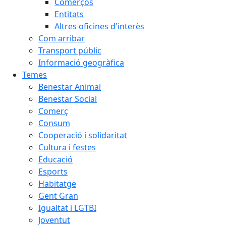
Comerços
Entitats
Altres oficines d'interès
Com arribar
Transport públic
Informació geogràfica
Temes
Benestar Animal
Benestar Social
Comerç
Consum
Cooperació i solidaritat
Cultura i festes
Educació
Esports
Habitatge
Gent Gran
Igualtat i LGTBI
Joventut