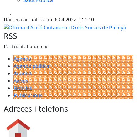
Salut Pública
Facebook
X
Darrera actualització: 6.04.2022 | 11:10
Oficina d'Acció Ciutadana i Drets Socials de Polinyà
RSS
L'actualitat a un clic
Agenda
Agenda política
Anuncis
Avisos
Notícies
Publicacions
Adreces i telèfons