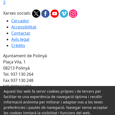
3
Xarxes socials:
Cercador
Accessibilitat
Contactar
Avís legal
Crèdits
Ajuntament de Polinyà
Plaça Vila, 1
08213 Polinyà
Tel. 937 130 264
Fax 937 130 248
NIF P0816600A
Aquest lloc web fa servir cookies pròpies i de tercers per
Amb la col·laboració de:
facilitar-te una experiència de navegació òptima i recollir
informació anònima per millorar i adaptar-nos a les teves
preferències i pautes de navegació. Navegar sense acceptar
les cookies limitarà la visibilitat i funcions del web.