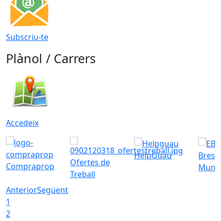
Subscriu-te
Plànol / Carrers
Accedeix
HelpGuau
Bress
Ofertes de
Compraprop
Munic
Treball
Anterior
Següent
1
2