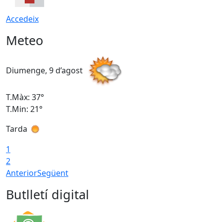
Accedeix
Meteo
Diumenge, 9 d’agost
D
T.Màx: 37°
T
T.Min: 21°
T
Tarda
T
1
2
Anterior
Següent
Butlletí digital