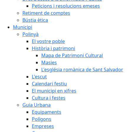
Peticions i resolucions emeses
Retiment de comptes
Bústia ètica
Municipi
Polinyà
El vostre poble
Història i patrimoni
Mapa de Patrimoni Cultural
Masies
L'església romànica de Sant Salvador
L'escut
Calendari festiu
El municipi en xifres
Cultura i festes
Guia Urbana
Equipaments
Polígons
Empreses