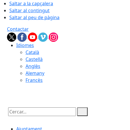
Saltar a la capçalera
Saltar al contingut
Saltar al peu de pàgina
Contactar
Idiomes
Català
Castellà
Anglès
Alemany
Francès
07.08.2026 | 11:33
Cercar:
Ajuntament