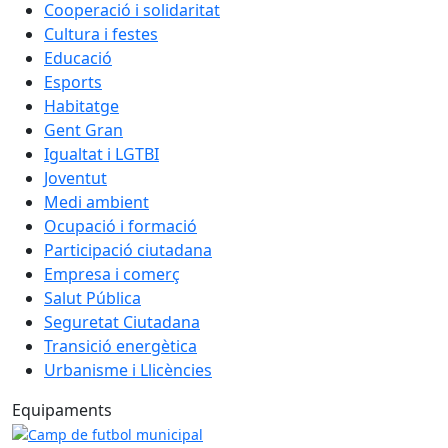
Cooperació i solidaritat
Cultura i festes
Educació
Esports
Habitatge
Gent Gran
Igualtat i LGTBI
Joventut
Medi ambient
Ocupació i formació
Participació ciutadana
Empresa i comerç
Salut Pública
Seguretat Ciutadana
Transició energètica
Urbanisme i Llicències
Equipaments