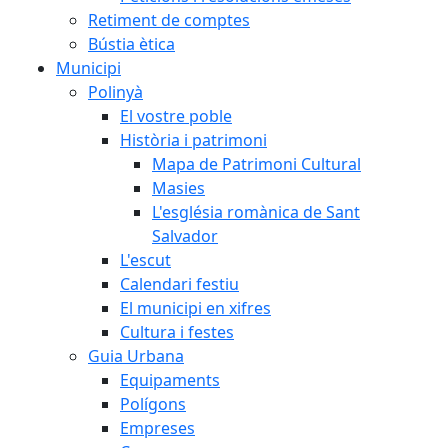
Retiment de comptes
Bústia ètica
Municipi
Polinyà
El vostre poble
Història i patrimoni
Mapa de Patrimoni Cultural
Masies
L'església romànica de Sant
Salvador
L'escut
Calendari festiu
El municipi en xifres
Cultura i festes
Guia Urbana
Equipaments
Polígons
Empreses