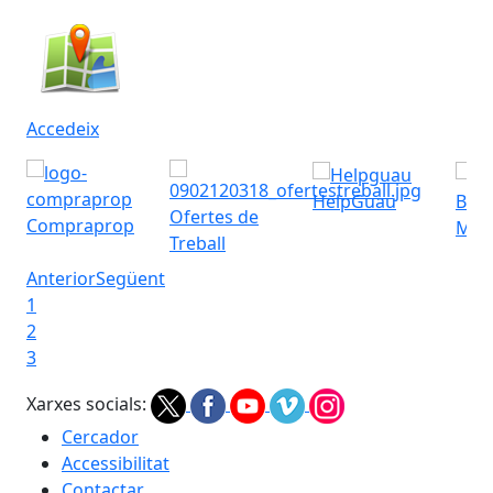
Accedeix
HelpGuau
Bres
Ofertes de
Compraprop
Muni
Treball
Anterior
Següent
1
2
3
Xarxes socials:
Cercador
Accessibilitat
Contactar