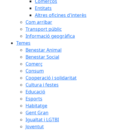
Comerços
Entitats
Altres oficines d'interès
Com arribar
Transport públic
Informació geogràfica
Temes
Benestar Animal
Benestar Social
Comerç
Consum
Cooperació i solidaritat
Cultura i festes
Educació
Esports
Habitatge
Gent Gran
Igualtat i LGTBI
Joventut