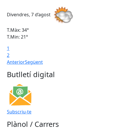
Divendres, 7 d’agost
Dis
T.Màx: 34°
T.M
T.Min: 21°
T.M
1
Ta
2
Anterior
Següent
Butlletí digital
Subscriu-te
Plànol / Carrers