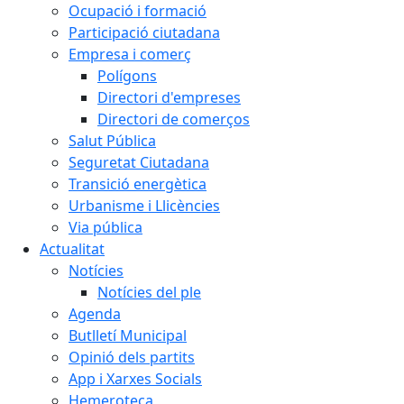
Ocupació i formació
Participació ciutadana
Empresa i comerç
Polígons
Directori d'empreses
Directori de comerços
Salut Pública
Seguretat Ciutadana
Transició energètica
Urbanisme i Llicències
Via pública
Actualitat
Notícies
Notícies del ple
Agenda
Butlletí Municipal
Opinió dels partits
App i Xarxes Socials
Hemeroteca