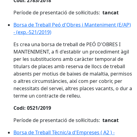
Codi: 2783/2018
Període de presentació de sol·licituds:
tancat
Borsa de Treball Peó d'Obres i Manteniment (E/AP)
- (exp.-521/2019)
Es crea una borsa de treball de PEÓ D'OBRES I
MANTENIMENT, a fi d'establir un procediment àgil
per les substitucions amb caràcter temporal de
titulars de places amb reserva de llocs de treball
absents per motius de baixes de malaltia, permisos
o altres circumstàncies, així com per cobrir, per
necessitats del servei, altres places vacants, o dur a
terme un contracte de relleu.
Codi: 0521/2019
Període de presentació de sol·licituds:
tancat
Borsa de Treball Tècnic/a d'Empreses ( A2 ) -