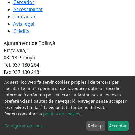
Cercador
Accessibilitat
Contactar
Avís legal
Crèdits
Ajuntament de Polinyà
Plaça Vila, 1
08213 Polinyà
Tel. 937 130 264
Fax 937 130 248
NIF P0816600A
Aquest lloc web fa servir cookies pròpies i de tercers per
facilitar-te una experiència de navegació òptima i recollir
Amb la col·laboració de:
informació anònima per millorar i adaptar-nos a les teves
preferències i pautes de navegació. Navegar sense acceptar
les cookies limitarà la visibilitat i funcions del web.
Podeu consultar la
política de cookies
.
Configurar opcions
...
Rebutja
Acceptar