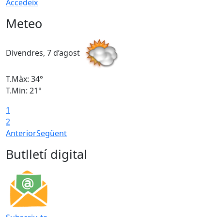
Accedeix
Meteo
Divendres, 7 d’agost
D
T.Màx: 34°
T
T.Min: 21°
T
1
T
2
Anterior
Següent
Butlletí digital