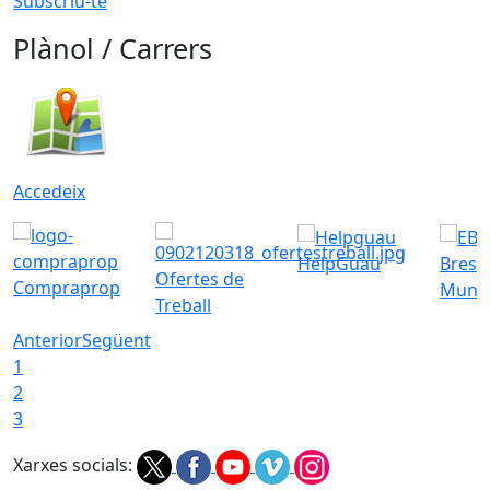
Subscriu-te
Plànol / Carrers
Accedeix
HelpGuau
Bress
Ofertes de
Compraprop
Munic
Treball
Anterior
Següent
1
2
3
Xarxes socials: