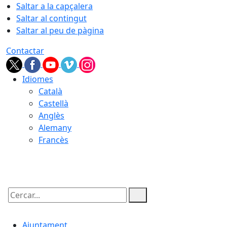
Saltar a la capçalera
Saltar al contingut
Saltar al peu de pàgina
Contactar
Idiomes
Català
Castellà
Anglès
Alemany
Francès
06.08.2026 | 16:55
Cercar:
Ajuntament