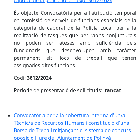
caporal de la policia local - exp.-3612/2024
És objecte Convocatòria per a l'atribució temporal
en comissió de serveis de funcions especials de la
categoria de caporal de la Policia Local, per a la
realització de tasques que per raons conjunturals
no poden ser ateses amb suficiència pels
funcionaris que desenvolupen amb caràcter
permanent els llocs de treball que tenen
assignades dites funcions.
Codi:
3612/2024
Període de presentació de sol·licituds:
tancat
Convocatòria per a la cobertura interina d'un/a
Tècnic/a de Recursos Humans i constitució d'una
Borsa de Treball mitjançant el sistema de concurs-
oposició lliure de l'Ajuntament de Polinyà