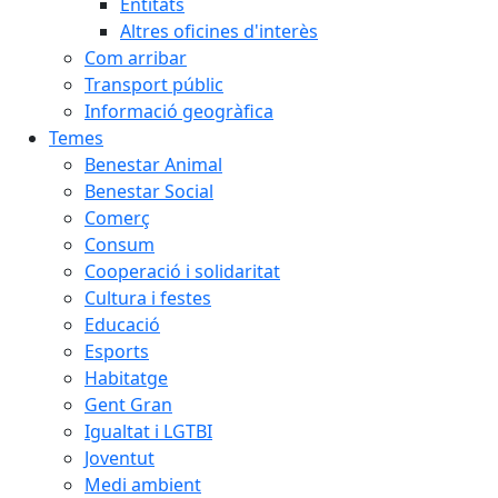
Entitats
Altres oficines d'interès
Com arribar
Transport públic
Informació geogràfica
Temes
Benestar Animal
Benestar Social
Comerç
Consum
Cooperació i solidaritat
Cultura i festes
Educació
Esports
Habitatge
Gent Gran
Igualtat i LGTBI
Joventut
Medi ambient