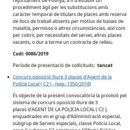
l'Ajuntament de Polinyà, a fi d'establir un
procediment àgil per les substitucions amb
caràcter temporal de titulars de places amb reserva
de llocs de treball absents per motius de baixes de
malaltia, permisos o altres circumstàncies, així com
per cobrir, per necessitats del servei, altres places
vacants, o dur a terme un contracte de relleu.
Codi: 0086/2019
Període de presentació de sol·licituds:
tancat
Concurs-oposició lliure 3 places d'Agent de la
Policia Local ( C2 ) - (exp.-1350/2018)
És objecte de la present convocatòria la provisió pel
sistema de concurs oposició lliure de 3
places d'AGENT DE LA POLICIA LOCAL ( C2 ),
enquadrades en el grup d'Administració especial,
subgrup de Serveis especials, classe Policia Local,