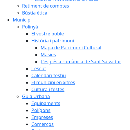
Retiment de comptes
Bústia ètica
Municipi
Polinyà
El vostre poble
Història i patrimoni
Mapa de Patrimoni Cultural
Masies
L'església romànica de Sant Salvador
L'escut
Calendari festiu
El municipi en xifres
Cultura i festes
Guia Urbana
Equipaments
Polígons
Empreses
Comerços