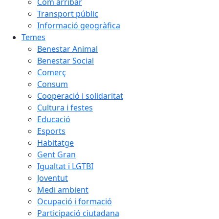
Com arribar
Transport públic
Informació geogràfica
Temes
Benestar Animal
Benestar Social
Comerç
Consum
Cooperació i solidaritat
Cultura i festes
Educació
Esports
Habitatge
Gent Gran
Igualtat i LGTBI
Joventut
Medi ambient
Ocupació i formació
Participació ciutadana