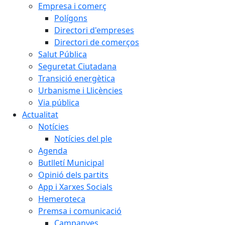
Empresa i comerç
Polígons
Directori d'empreses
Directori de comerços
Salut Pública
Seguretat Ciutadana
Transició energètica
Urbanisme i Llicències
Via pública
Actualitat
Notícies
Notícies del ple
Agenda
Butlletí Municipal
Opinió dels partits
App i Xarxes Socials
Hemeroteca
Premsa i comunicació
Campanyes