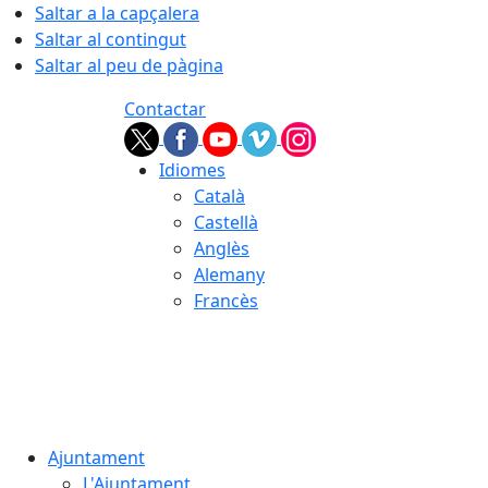
Saltar a la capçalera
Saltar al contingut
Saltar al peu de pàgina
Contactar
Idiomes
Català
Castellà
Anglès
Alemany
Francès
07.08.2026 | 16:14
Ajuntament
L'Ajuntament