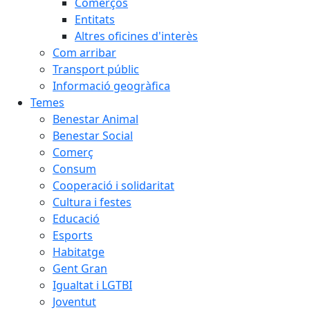
Comerços
Entitats
Altres oficines d'interès
Com arribar
Transport públic
Informació geogràfica
Temes
Benestar Animal
Benestar Social
Comerç
Consum
Cooperació i solidaritat
Cultura i festes
Educació
Esports
Habitatge
Gent Gran
Igualtat i LGTBI
Joventut