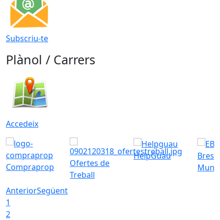
Subscriu-te
Plànol / Carrers
Accedeix
HelpGuau
Bress
Ofertes de
Compraprop
Munic
Treball
Anterior
Següent
1
2