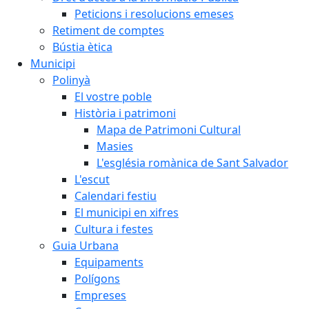
Peticions i resolucions emeses
Retiment de comptes
Bústia ètica
Municipi
Polinyà
El vostre poble
Història i patrimoni
Mapa de Patrimoni Cultural
Masies
L'església romànica de Sant Salvador
L'escut
Calendari festiu
El municipi en xifres
Cultura i festes
Guia Urbana
Equipaments
Polígons
Empreses