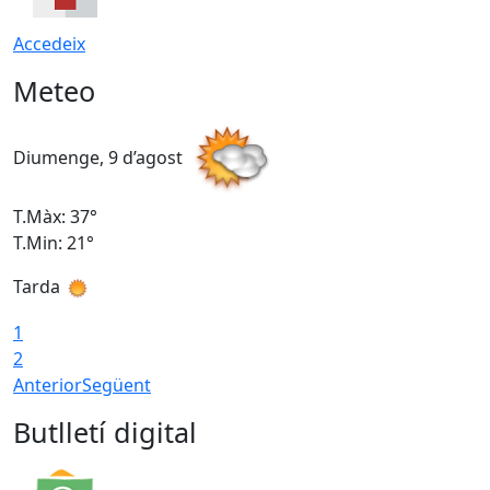
Accedeix
Meteo
Diumenge, 9 d’agost
D
T.Màx: 37°
T
T.Min: 21°
T
Tarda
T
1
2
Anterior
Següent
Butlletí digital