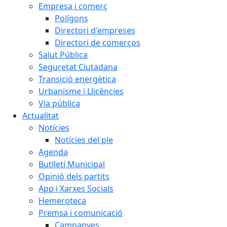
Empresa i comerç
Polígons
Directori d'empreses
Directori de comerços
Salut Pública
Seguretat Ciutadana
Transició energètica
Urbanisme i Llicències
Via pública
Actualitat
Notícies
Notícies del ple
Agenda
Butlletí Municipal
Opinió dels partits
App i Xarxes Socials
Hemeroteca
Premsa i comunicació
Campanyes