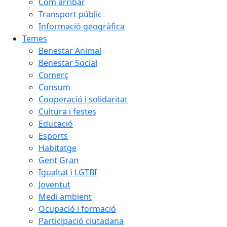
Com arribar
Transport públic
Informació geogràfica
Temes
Benestar Animal
Benestar Social
Comerç
Consum
Cooperació i solidaritat
Cultura i festes
Educació
Esports
Habitatge
Gent Gran
Igualtat i LGTBI
Joventut
Medi ambient
Ocupació i formació
Participació ciutadana