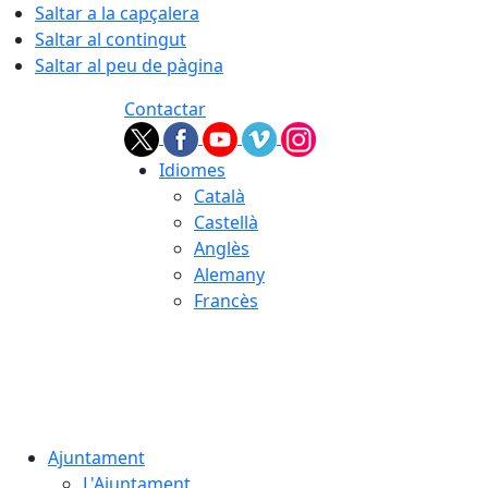
Saltar a la capçalera
Saltar al contingut
Saltar al peu de pàgina
Contactar
Idiomes
Català
Castellà
Anglès
Alemany
Francès
09.08.2026 | 10:37
Ajuntament
L'Ajuntament