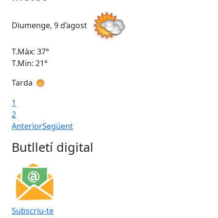
Diumenge, 9 d’agost
Dil
T.Màx: 37°
T.M
T.Min: 21°
T.M
Tarda
Ta
1
2
Anterior
Següent
Butlletí digital
Subscriu-te