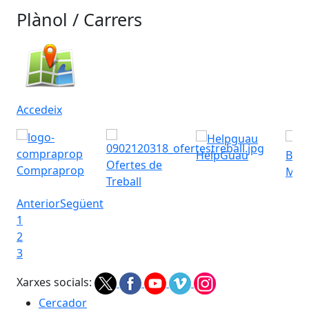
Plànol / Carrers
Accedeix
HelpGuau
Bres
Ofertes de
Compraprop
Muni
Treball
Anterior
Següent
1
2
3
Xarxes socials:
Cercador