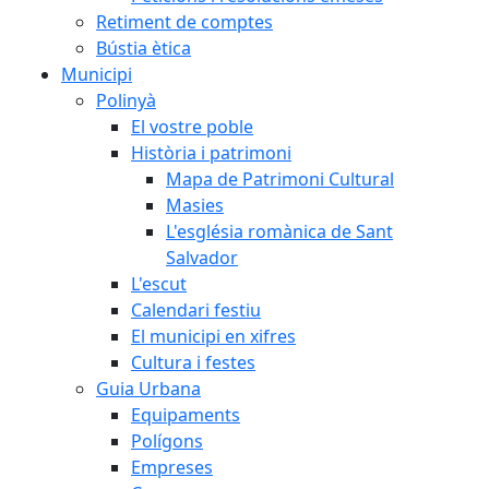
Retiment de comptes
Bústia ètica
Municipi
Polinyà
El vostre poble
Història i patrimoni
Mapa de Patrimoni Cultural
Masies
L'església romànica de Sant
Salvador
L'escut
Calendari festiu
El municipi en xifres
Cultura i festes
Guia Urbana
Equipaments
Polígons
Empreses