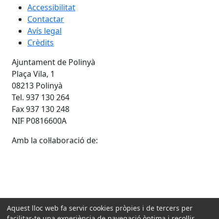
Accessibilitat
Contactar
Avís legal
Crèdits
Ajuntament de Polinyà
Plaça Vila, 1
08213 Polinyà
Tel. 937 130 264
Fax 937 130 248
NIF P0816600A
Amb la col·laboració de:
Aquest lloc web fa servir cookies pròpies i de tercers per
facilitar-te una experiència de navegació òptima i recollir