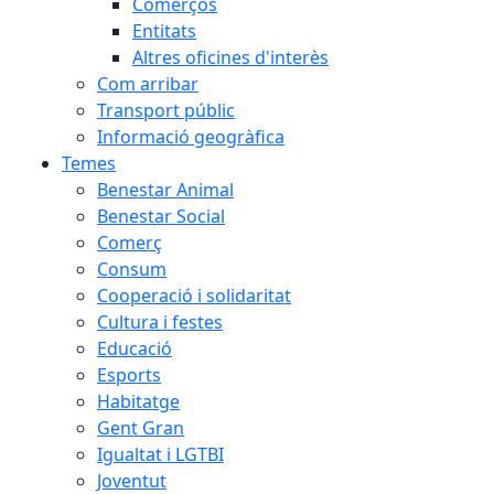
Comerços
Entitats
Altres oficines d'interès
Com arribar
Transport públic
Informació geogràfica
Temes
Benestar Animal
Benestar Social
Comerç
Consum
Cooperació i solidaritat
Cultura i festes
Educació
Esports
Habitatge
Gent Gran
Igualtat i LGTBI
Joventut