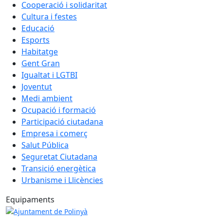
Cooperació i solidaritat
Cultura i festes
Educació
Esports
Habitatge
Gent Gran
Igualtat i LGTBI
Joventut
Medi ambient
Ocupació i formació
Participació ciutadana
Empresa i comerç
Salut Pública
Seguretat Ciutadana
Transició energètica
Urbanisme i Llicències
Equipaments