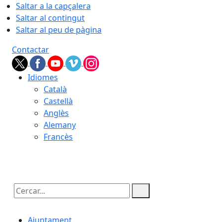
Saltar a la capçalera
Saltar al contingut
Saltar al peu de pàgina
Contactar
Idiomes
Català
Castellà
Anglès
Alemany
Francès
09.08.2026 | 06:15
Cercar:
Ajuntament