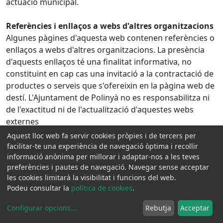
actuació municipal.
Referències i enllaços a webs d'altres organitzacions
Algunes pàgines d'aquesta web contenen referències o
enllaços a webs d'altres organitzacions. La presència
d'aquests enllaços té una finalitat informativa, no
constituint en cap cas una invitació a la contractació de
productes o serveis que s'ofereixin en la pàgina web de
destí. L'Ajuntament de Polinyà no es responsabilitza ni
de l'exactitud ni de l'actualització d'aquestes webs
externes
Aquest lloc web fa servir cookies pròpies i de tercers per
Advertiment sobre la utilització de galetes (cookies)
facilitar-te una experiència de navegació òptima i recollir
informació anònima per millorar i adaptar-nos a les teves
Una galeta és un petit arxiu de dades que alguns llocs
preferències i pautes de navegació. Navegar sense acceptar
web escriuen en la seva unitat de disc quan es visita. Un
les cookies limitarà la visibilitat i funcions del web.
arxiu galeta pot contenir informació com la identificació
Podeu consultar la
política de cookies
.
d'usuari i el lloc web ho utilitza per a rastrejar les
pàgines que vostè a visitat. L'única informació personal
Configurar opcions
...
Rebutja
Acceptar
que una cookie pot contenir, és la informació que vostè