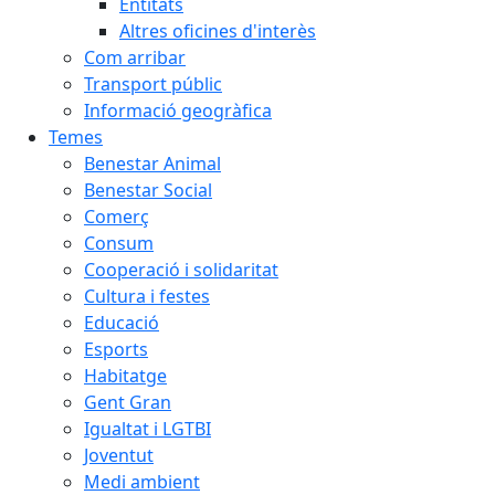
Entitats
Altres oficines d'interès
Com arribar
Transport públic
Informació geogràfica
Temes
Benestar Animal
Benestar Social
Comerç
Consum
Cooperació i solidaritat
Cultura i festes
Educació
Esports
Habitatge
Gent Gran
Igualtat i LGTBI
Joventut
Medi ambient