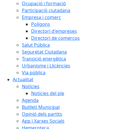
Ocupació i formació
Participació ciutadana
Empresa i comerç
Polígons
Directori d'empreses
Directori de comerços
Salut Pública
Seguretat Ciutadana
Transició energètica
Urbanisme i Llicències
Via pública
Actualitat
Notícies
Notícies del ple
Agenda
Butlletí Municipal
Opinió dels partits
App i Xarxes Socials
Hemeroteca