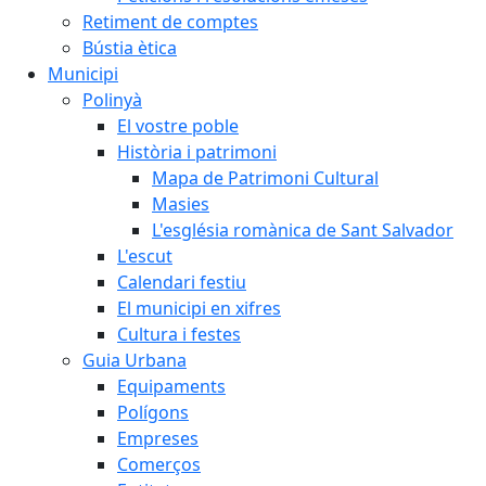
Retiment de comptes
Bústia ètica
Municipi
Polinyà
El vostre poble
Història i patrimoni
Mapa de Patrimoni Cultural
Masies
L'església romànica de Sant Salvador
L'escut
Calendari festiu
El municipi en xifres
Cultura i festes
Guia Urbana
Equipaments
Polígons
Empreses
Comerços