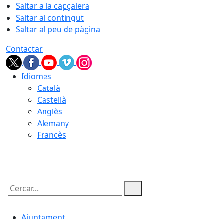
Saltar a la capçalera
Saltar al contingut
Saltar al peu de pàgina
Contactar
Idiomes
Català
Castellà
Anglès
Alemany
Francès
09.08.2026 | 14:28
Cercar:
Ajuntament