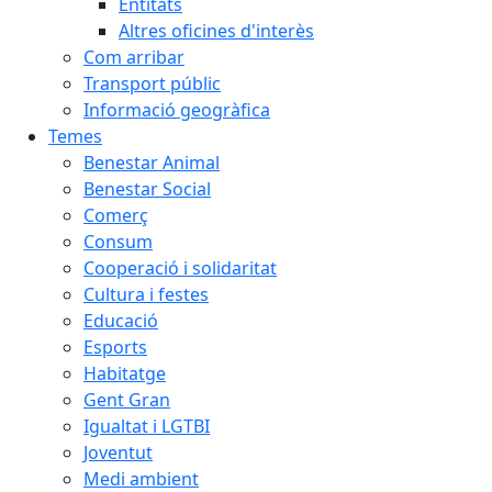
Entitats
Altres oficines d'interès
Com arribar
Transport públic
Informació geogràfica
Temes
Benestar Animal
Benestar Social
Comerç
Consum
Cooperació i solidaritat
Cultura i festes
Educació
Esports
Habitatge
Gent Gran
Igualtat i LGTBI
Joventut
Medi ambient