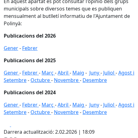
En aquest apartat es pot consultar l'opinió dels grups
municipals sobre diversos temes que es publiquen
mensualment al butlletí informatiu de l'Ajuntament de
Polinyà:
Publicacions del 2026
Gener
-
Febrer
Publicacions del 2025
Gener
-
Febrer
-
Març
-
Abril
-
Maig
-
Juny
-
Juliol
-
Agost i
Setembre
-
Octubre
-
Novembre
-
Desembre
Publicacions del 2024
Gener
-
Febrer
-
Març
-
Abril
-
Maig
-
Juny
-
Juliol
-
Agost i
Setembre
-
Octubre
-
Novembre
-
Desembre
Facebook
X
Darrera actualització: 2.02.2026 | 18:09