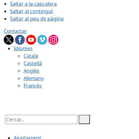
Saltar a la capçalera
Saltar al contingut
Saltar al peu de pàgina
Contactar
Idiomes
Català
Castellà
Anglès
Alemany
Francès
08.08.2026 | 02:28
Cercar:
Ajuntament