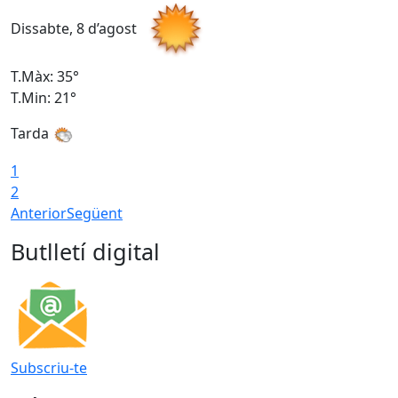
Dissabte, 8 d’agost
D
T.Màx: 35°
T
T.Min: 21°
T
Tarda
1
2
Anterior
Següent
Butlletí digital
Subscriu-te