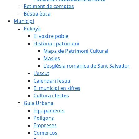
Retiment de comptes
Bústia ètica
Municipi
Polinyà
El vostre poble
Història i patrimoni
Mapa de Patrimoni Cultural
Masies
L'església romànica de Sant Salvador
L'escut
Calendari festiu
El municipi en xifres
Cultura i festes
Guia Urbana
Equipaments
Polígons
Empreses
Comerços