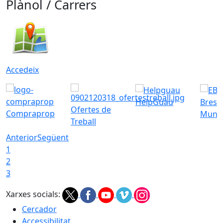
Plànol / Carrers
Accedeix
HelpGuau
Bress
Ofertes de
Compraprop
Munic
Treball
Anterior
Següent
1
2
3
Xarxes socials:
Cercador
Accessibilitat