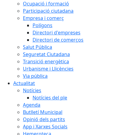
Ocupació i formació
Participació ciutadana
Empresa i comerç
Polígons
Directori d'empreses
Directori de comerços
Salut Pública
Seguretat Ciutadana
Transició energètica
Urbanisme i Llicències
Via pública
Actualitat
Notícies
Notícies del ple
Agenda
Butlletí Municipal
Opinió dels partits
App i Xarxes Socials
Hemeroteca