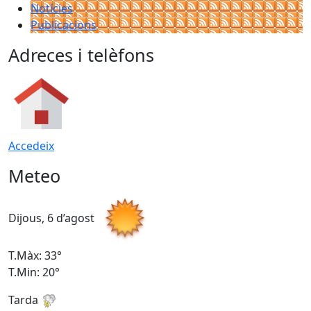
Notícies
Publicacions
Adreces i telèfons
Accedeix
Meteo
Dijous, 6 d’agost
D
T.Màx: 33°
T
T.Min: 20°
T
Tarda