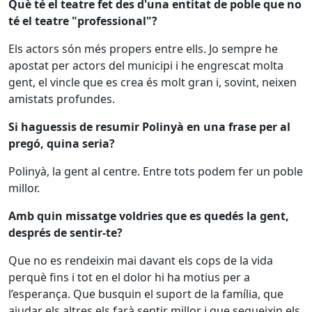
Què té el teatre fet des d'una entitat de poble que no
té el teatre "professional"?
Els actors són més propers entre ells. Jo sempre he
apostat per actors del municipi i he engrescat molta
gent, el vincle que es crea és molt gran i, sovint, neixen
amistats profundes.
Si haguessis de resumir Polinyà en una frase per al
pregó, quina seria?
Polinyà, la gent al centre. Entre tots podem fer un poble
millor.
Amb quin missatge voldries que es quedés la gent,
després de sentir-te?
Que no es rendeixin mai davant els cops de la vida
perquè fins i tot en el dolor hi ha motius per a
l’esperança. Que busquin el suport de la família, que
ajudar els altres els farà sentir millor i que segueixin els