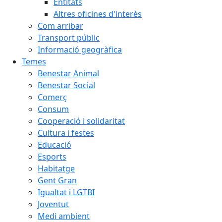
Entitats
Altres oficines d'interès
Com arribar
Transport públic
Informació geogràfica
Temes
Benestar Animal
Benestar Social
Comerç
Consum
Cooperació i solidaritat
Cultura i festes
Educació
Esports
Habitatge
Gent Gran
Igualtat i LGTBI
Joventut
Medi ambient