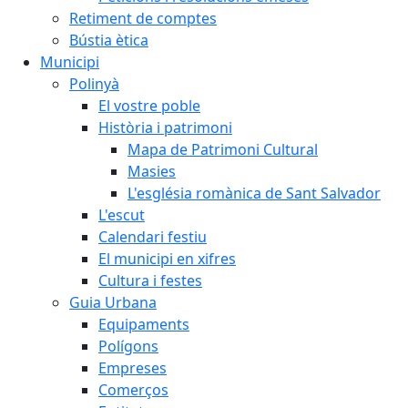
Retiment de comptes
Bústia ètica
Municipi
Polinyà
El vostre poble
Història i patrimoni
Mapa de Patrimoni Cultural
Masies
L'església romànica de Sant Salvador
L'escut
Calendari festiu
El municipi en xifres
Cultura i festes
Guia Urbana
Equipaments
Polígons
Empreses
Comerços