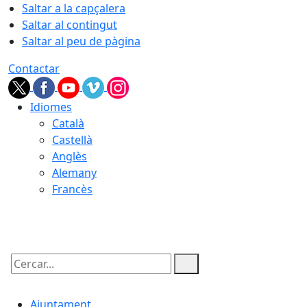
Saltar a la capçalera
Saltar al contingut
Saltar al peu de pàgina
Contactar
Idiomes
Català
Castellà
Anglès
Alemany
Francès
06.08.2026 | 07:03
Cercar:
Ajuntament