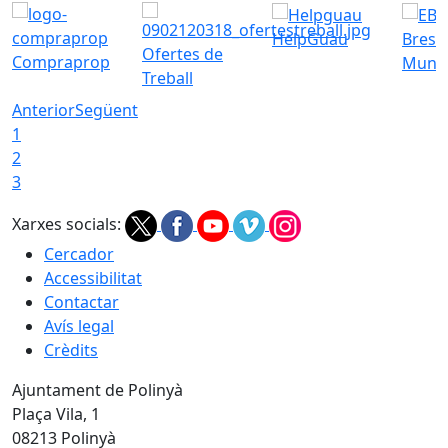
HelpGuau
Bress
Ofertes de
Compraprop
Munic
Treball
Anterior
Següent
1
2
3
Xarxes socials:
Cercador
Accessibilitat
Contactar
Avís legal
Crèdits
Ajuntament de Polinyà
Plaça Vila, 1
08213 Polinyà