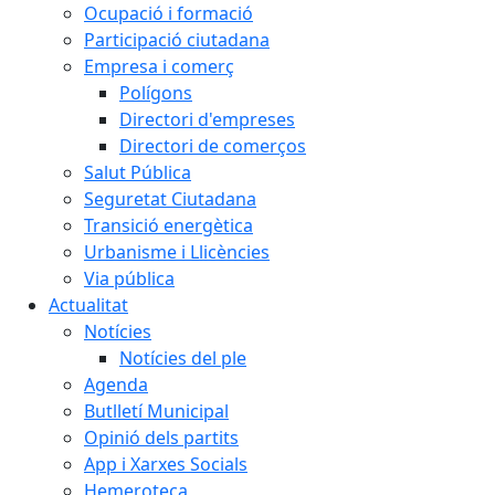
Ocupació i formació
Participació ciutadana
Empresa i comerç
Polígons
Directori d'empreses
Directori de comerços
Salut Pública
Seguretat Ciutadana
Transició energètica
Urbanisme i Llicències
Via pública
Actualitat
Notícies
Notícies del ple
Agenda
Butlletí Municipal
Opinió dels partits
App i Xarxes Socials
Hemeroteca