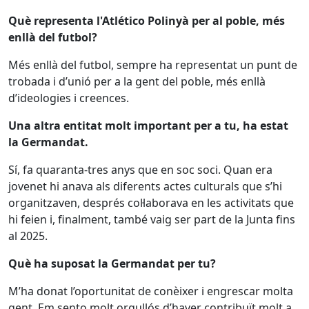
Què representa l'Atlético Polinyà per al poble, més
enllà del futbol?
Més enllà del futbol, sempre ha representat un punt de
trobada i d’unió per a la gent del poble, més enllà
d’ideologies i creences.
Una altra entitat molt important per a tu, ha estat
la Germandat.
Sí, fa quaranta-tres anys que en soc soci. Quan era
jovenet hi anava als diferents actes culturals que s’hi
organitzaven, després col·laborava en les activitats que
hi feien i, finalment, també vaig ser part de la Junta fins
al 2025.
Què ha suposat la Germandat per tu?
M’ha donat l’oportunitat de conèixer i engrescar molta
gent. Em sento molt orgullós d’haver contribuït molt a