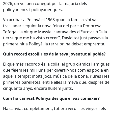
2026, un veí ben conegut per la majoria dels
polinyanencs i polinyanenques.
Va arribar a Polinyà el 1968 quan la família s’hi va
traslladar seguint la nova feina del pare a l’empresa
Tofoga. La nit que Massiel cantava des d’Eurovisió “a la
tierra que me ha visto crecer”, David tot just passava la
primera nit a Polinyà, la terra on ha deixat empremta.
Quin record escolliries de la teva joventut al poble?
El que més recordo és la colla, el grup d’amics i amigues
que fèiem les mil i una per divertir-nos com es podia en
aquells temps: molts jocs, música de la bona, riures i les
primeres parelletes, entre elles la meva que, després de
cinquanta anys, encara lluitem junts.
Com ha canviat Polinyà des que el vas conèixer?
Ha canviat completament, tot era verd i les vinyes i els