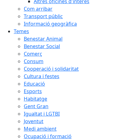
Altres oficines d'interès
Com arribar
Transport públic
Informació geogràfica
Temes
Benestar Animal
Benestar Social
Comerç
Consum
Cooperació i solidaritat
Cultura i festes
Educació
Esports
Habitatge
Gent Gran
Igualtat i LGTBI
Joventut
Medi ambient
Ocupació i formació