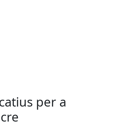
atius per a
ucre