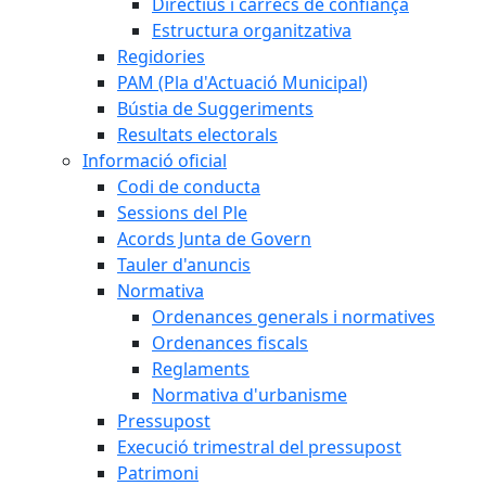
Directius i càrrecs de confiança
Estructura organitzativa
Regidories
PAM (Pla d'Actuació Municipal)
Bústia de Suggeriments
Resultats electorals
Informació oficial
Codi de conducta
Sessions del Ple
Acords Junta de Govern
Tauler d'anuncis
Normativa
Ordenances generals i normatives
Ordenances fiscals
Reglaments
Normativa d'urbanisme
Pressupost
Execució trimestral del pressupost
Patrimoni