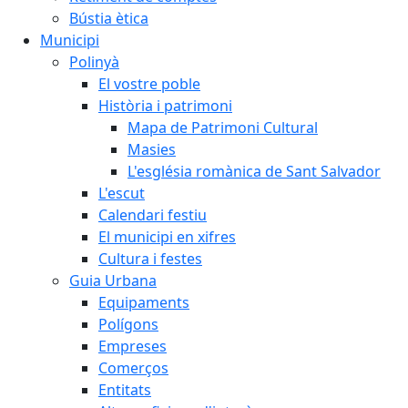
Bústia ètica
Municipi
Polinyà
El vostre poble
Història i patrimoni
Mapa de Patrimoni Cultural
Masies
L'església romànica de Sant Salvador
L'escut
Calendari festiu
El municipi en xifres
Cultura i festes
Guia Urbana
Equipaments
Polígons
Empreses
Comerços
Entitats