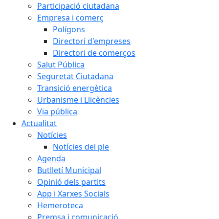
Participació ciutadana
Empresa i comerç
Polígons
Directori d'empreses
Directori de comerços
Salut Pública
Seguretat Ciutadana
Transició energètica
Urbanisme i Llicències
Via pública
Actualitat
Notícies
Notícies del ple
Agenda
Butlletí Municipal
Opinió dels partits
App i Xarxes Socials
Hemeroteca
Premsa i comunicació