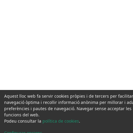
Aquest lloc web fa servir cookies pròpies i de tercers per facilit
navegació òptima i recollir informació anònima per millorar i ad
preferències i pautes de navegació. Navegar sense acceptar les coo
funcions del web.
Podeu consultar la
política de cookies
.
Configurar opcions
...