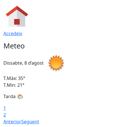
Accedeix
Meteo
Dissabte, 8 d’agost
D
T.Màx: 35°
T
T.Min: 21°
T
Tarda
1
2
Anterior
Següent