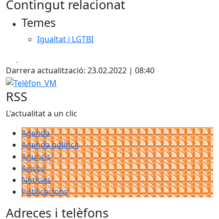
Contingut relacionat
Temes
Igualtat i LGTBI
Facebook
X
Darrera actualització: 23.02.2022 | 08:40
Telèfon_VM
RSS
L'actualitat a un clic
Agenda
Agenda política
Anuncis
Avisos
Notícies
Publicacions
Adreces i telèfons