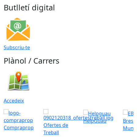
Butlletí digital
Subscriu-te
Plànol / Carrers
Accedeix
HelpGuau
Bress
Ofertes de
Compraprop
Munic
Treball