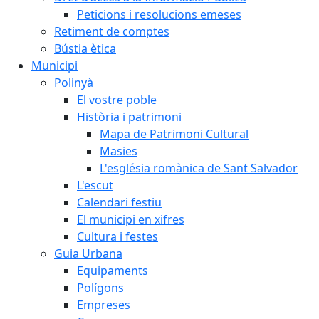
Peticions i resolucions emeses
Retiment de comptes
Bústia ètica
Municipi
Polinyà
El vostre poble
Història i patrimoni
Mapa de Patrimoni Cultural
Masies
L'església romànica de Sant Salvador
L'escut
Calendari festiu
El municipi en xifres
Cultura i festes
Guia Urbana
Equipaments
Polígons
Empreses