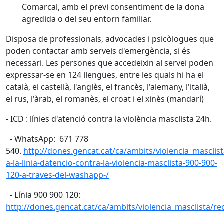
Comarcal, amb el previ consentiment de la dona
agredida o del seu entorn familiar.
Disposa de professionals, advocades i psicòlogues que
poden contactar amb serveis d'emergència, si és
necessari. Les persones que accedeixin al servei poden
expressar-se en 124 llengües, entre les quals hi ha el
català, el castellà, l'anglès, el francès, l'alemany, l'italià,
el rus, l'àrab, el romanès, el croat i el xinès (mandarí)
- ICD : línies d'atenció contra la violència masclista 24h.
- WhatsApp: 671 778
540.
http://dones.gencat.cat/ca/ambits/violencia_masclist
a-la-linia-datencio-contra-la-violencia-masclista-900-900-
120-a-traves-del-washapp-/
- Línia 900 900 120:
http://dones.gencat.cat/ca/ambits/violencia_masclista/re