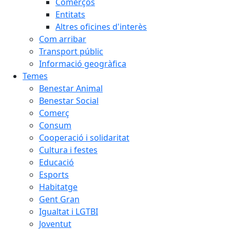
Comerços
Entitats
Altres oficines d'interès
Com arribar
Transport públic
Informació geogràfica
Temes
Benestar Animal
Benestar Social
Comerç
Consum
Cooperació i solidaritat
Cultura i festes
Educació
Esports
Habitatge
Gent Gran
Igualtat i LGTBI
Joventut