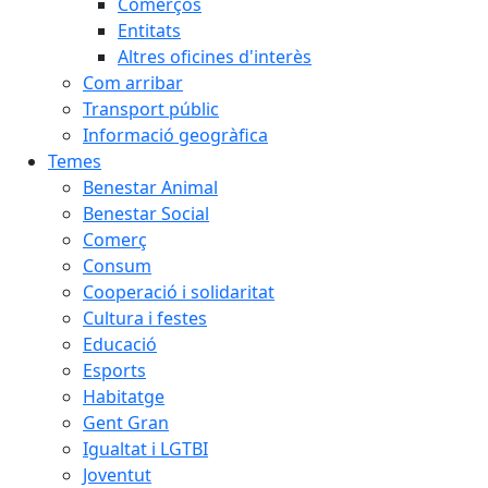
Comerços
Entitats
Altres oficines d'interès
Com arribar
Transport públic
Informació geogràfica
Temes
Benestar Animal
Benestar Social
Comerç
Consum
Cooperació i solidaritat
Cultura i festes
Educació
Esports
Habitatge
Gent Gran
Igualtat i LGTBI
Joventut