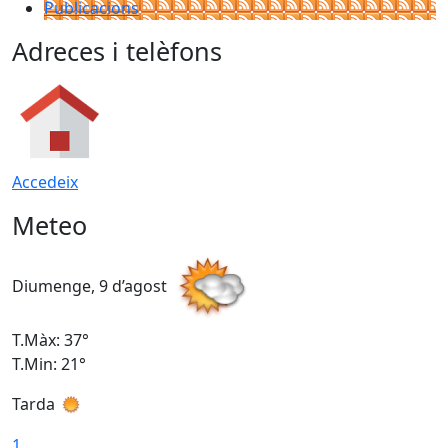
Publicacions
Adreces i telèfons
Accedeix
Meteo
Diumenge, 9 d’agost
D
T.Màx: 37°
T
T.Min: 21°
T
Tarda
T
1