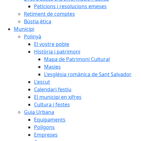
Peticions i resolucions emeses
Retiment de comptes
Bústia ètica
Municipi
Polinyà
El vostre poble
Història i patrimoni
Mapa de Patrimoni Cultural
Masies
L'església romànica de Sant Salvador
L'escut
Calendari festiu
El municipi en xifres
Cultura i festes
Guia Urbana
Equipaments
Polígons
Empreses