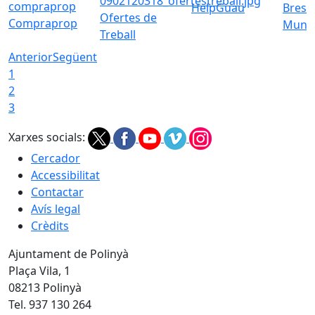
HelpGuau
Bress
Ofertes de
Compraprop
Munic
Treball
Anterior
Següent
1
2
3
Xarxes socials:
Cercador
Accessibilitat
Contactar
Avís legal
Crèdits
Ajuntament de Polinyà
Plaça Vila, 1
08213 Polinyà
Tel. 937 130 264