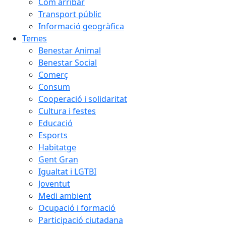
Com arribar
Transport públic
Informació geogràfica
Temes
Benestar Animal
Benestar Social
Comerç
Consum
Cooperació i solidaritat
Cultura i festes
Educació
Esports
Habitatge
Gent Gran
Igualtat i LGTBI
Joventut
Medi ambient
Ocupació i formació
Participació ciutadana