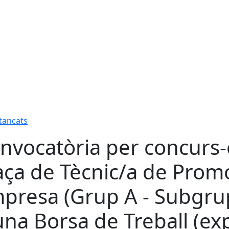
 tancats
nvocatòria per concurs-
aça de Tècnic/a de Prom
presa (Grup A - Subgrup
una Borsa de Treball (ex