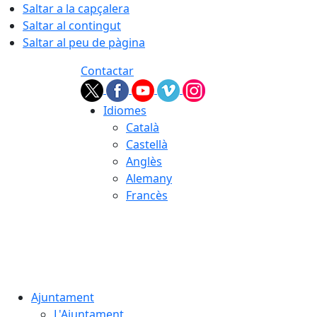
Saltar a la capçalera
Saltar al contingut
Saltar al peu de pàgina
Contactar
Idiomes
Català
Castellà
Anglès
Alemany
Francès
08.08.2026 | 15:05
Ajuntament
L'Ajuntament