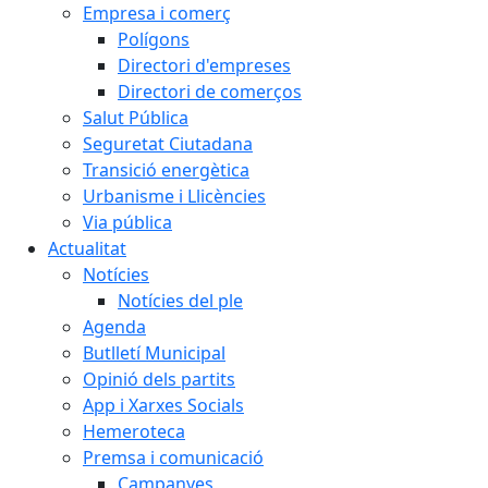
Empresa i comerç
Polígons
Directori d'empreses
Directori de comerços
Salut Pública
Seguretat Ciutadana
Transició energètica
Urbanisme i Llicències
Via pública
Actualitat
Notícies
Notícies del ple
Agenda
Butlletí Municipal
Opinió dels partits
App i Xarxes Socials
Hemeroteca
Premsa i comunicació
Campanyes