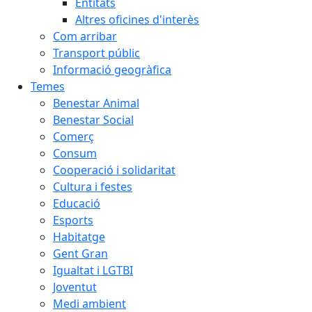
Entitats
Altres oficines d'interès
Com arribar
Transport públic
Informació geogràfica
Temes
Benestar Animal
Benestar Social
Comerç
Consum
Cooperació i solidaritat
Cultura i festes
Educació
Esports
Habitatge
Gent Gran
Igualtat i LGTBI
Joventut
Medi ambient