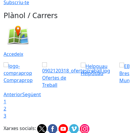
Subscriu-te
Plànol / Carrers
Accedeix
HelpGuau
Bress
Ofertes de
Compraprop
Munic
Treball
Anterior
Següent
1
2
3
Xarxes socials: