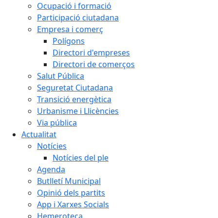
Ocupació i formació
Participació ciutadana
Empresa i comerç
Polígons
Directori d'empreses
Directori de comerços
Salut Pública
Seguretat Ciutadana
Transició energètica
Urbanisme i Llicències
Via pública
Actualitat
Notícies
Notícies del ple
Agenda
Butlletí Municipal
Opinió dels partits
App i Xarxes Socials
Hemeroteca