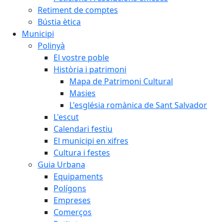
Retiment de comptes
Bústia ètica
Municipi
Polinyà
El vostre poble
Història i patrimoni
Mapa de Patrimoni Cultural
Masies
L'església romànica de Sant Salvador
L'escut
Calendari festiu
El municipi en xifres
Cultura i festes
Guia Urbana
Equipaments
Polígons
Empreses
Comerços