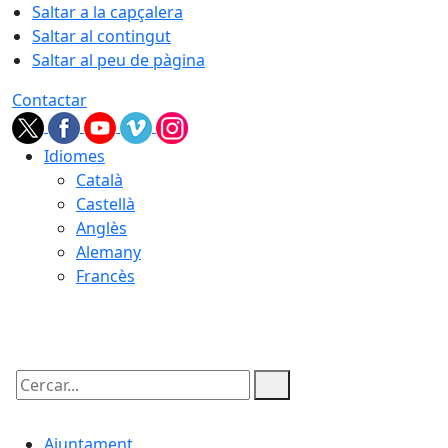
Saltar a la capçalera
Saltar al contingut
Saltar al peu de pàgina
Contactar
Idiomes
Català
Castellà
Anglès
Alemany
Francès
06.08.2026 | 04:16
Cercar:
Ajuntament