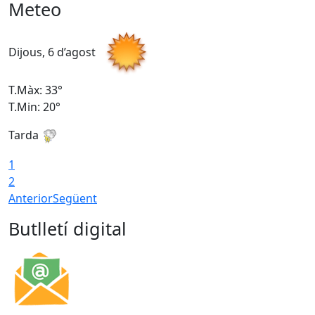
Meteo
Dijous, 6 d’agost
D
T.Màx: 33°
T
T.Min: 20°
T
Tarda
1
2
Anterior
Següent
Butlletí digital