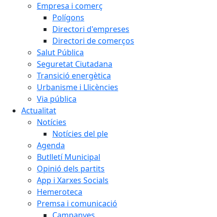
Empresa i comerç
Polígons
Directori d'empreses
Directori de comerços
Salut Pública
Seguretat Ciutadana
Transició energètica
Urbanisme i Llicències
Via pública
Actualitat
Notícies
Notícies del ple
Agenda
Butlletí Municipal
Opinió dels partits
App i Xarxes Socials
Hemeroteca
Premsa i comunicació
Campanyes