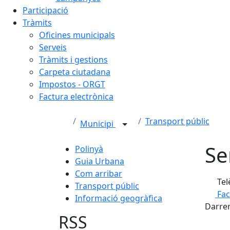
Participació
Tràmits
Oficines municipals
Serveis
Tràmits i gestions
Carpeta ciutadana
Impostos - ORGT
Factura electrònica
Transport públic
Municipi
Se
Polinyà
Guia Urbana
Com arribar
Tel
Transport públic
Fa
Informació geogràfica
Darrer
RSS