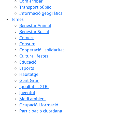
Com arribar
Transport públic
Informació geogràfica
Temes
Benestar Animal
Benestar Social
Comerç
Consum
Cooperació i solidaritat
Cultura i festes
Educació
Esports
Habitatge
Gent Gran
Igualtat i LGTBI
Joventut
Medi ambient
Ocupació i formació
Participació ciutadana