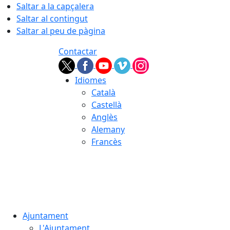
Saltar a la capçalera
Saltar al contingut
Saltar al peu de pàgina
Contactar
Idiomes
Català
Castellà
Anglès
Alemany
Francès
06.08.2026 | 04:36
Ajuntament
L'Ajuntament