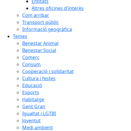
Entitats
Altres oficines d'interès
Com arribar
Transport públic
Informació geogràfica
Temes
Benestar Animal
Benestar Social
Comerç
Consum
Cooperació i solidaritat
Cultura i festes
Educació
Esports
Habitatge
Gent Gran
Igualtat i LGTBI
Joventut
Medi ambient