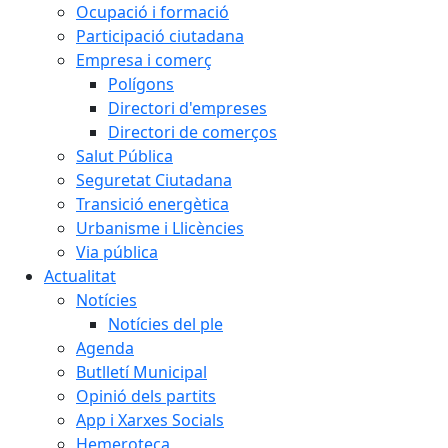
Ocupació i formació
Participació ciutadana
Empresa i comerç
Polígons
Directori d'empreses
Directori de comerços
Salut Pública
Seguretat Ciutadana
Transició energètica
Urbanisme i Llicències
Via pública
Actualitat
Notícies
Notícies del ple
Agenda
Butlletí Municipal
Opinió dels partits
App i Xarxes Socials
Hemeroteca