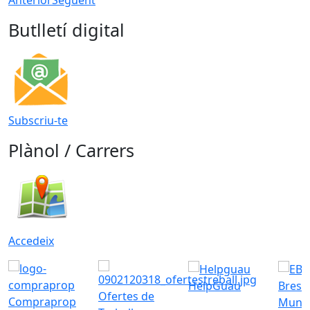
Butlletí digital
Subscriu-te
Plànol / Carrers
Accedeix
HelpGuau
Bress
Ofertes de
Compraprop
Munic