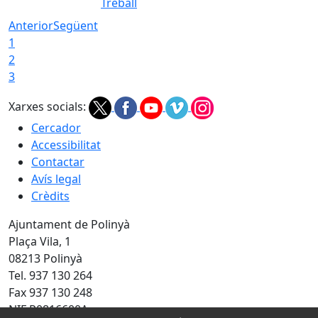
Treball
Anterior
Següent
1
2
3
Xarxes socials:
Cercador
Accessibilitat
Contactar
Avís legal
Crèdits
Ajuntament de Polinyà
Plaça Vila, 1
08213 Polinyà
Tel. 937 130 264
Fax 937 130 248
NIF P0816600A