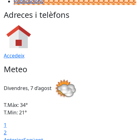
Publicacions
Adreces i telèfons
Accedeix
Meteo
Divendres, 7 d’agost
D
T.Màx: 34°
T
T.Min: 21°
T
1
T
2
Anterior
Següent