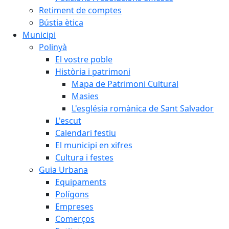
Retiment de comptes
Bústia ètica
Municipi
Polinyà
El vostre poble
Història i patrimoni
Mapa de Patrimoni Cultural
Masies
L'església romànica de Sant Salvador
L'escut
Calendari festiu
El municipi en xifres
Cultura i festes
Guia Urbana
Equipaments
Polígons
Empreses
Comerços