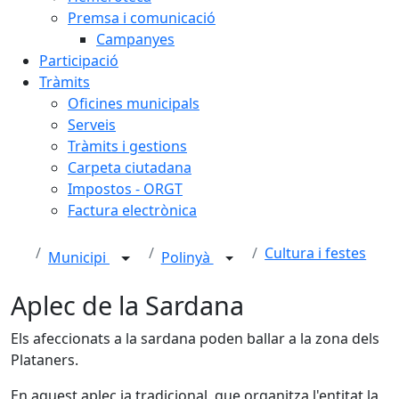
Premsa i comunicació
Campanyes
Participació
Tràmits
Oficines municipals
Serveis
Tràmits i gestions
Carpeta ciutadana
Impostos - ORGT
Factura electrònica
Cultura i festes
Municipi
Polinyà
Aplec de la Sardana
Els afeccionats a la sardana poden ballar a la zona dels
Plataners.
En aquest aplec ja tradicional, que organitza l'entitat la