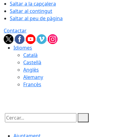
Saltar a la capçalera
Saltar al contingut
Saltar al peu de pàgina
Contactar
Idiomes
Català
Castellà
Anglès
Alemany
Francès
06.08.2026 | 12:21
Cercar:
Ajuntament