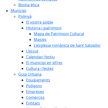
Bústia ètica
Municipi
Polinyà
El vostre poble
Història i patrimoni
Mapa de Patrimoni Cultural
Masies
L'església romànica de Sant Salvador
L'escut
Calendari festiu
El municipi en xifres
Cultura i festes
Guia Urbana
Equipaments
Polígons
Empreses
Comerços
Entitats