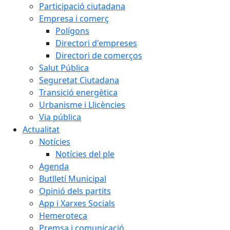
Participació ciutadana
Empresa i comerç
Polígons
Directori d'empreses
Directori de comerços
Salut Pública
Seguretat Ciutadana
Transició energètica
Urbanisme i Llicències
Via pública
Actualitat
Notícies
Notícies del ple
Agenda
Butlletí Municipal
Opinió dels partits
App i Xarxes Socials
Hemeroteca
Premsa i comunicació