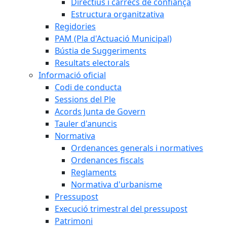
Directius i càrrecs de confiança
Estructura organitzativa
Regidories
PAM (Pla d'Actuació Municipal)
Bústia de Suggeriments
Resultats electorals
Informació oficial
Codi de conducta
Sessions del Ple
Acords Junta de Govern
Tauler d'anuncis
Normativa
Ordenances generals i normatives
Ordenances fiscals
Reglaments
Normativa d'urbanisme
Pressupost
Execució trimestral del pressupost
Patrimoni