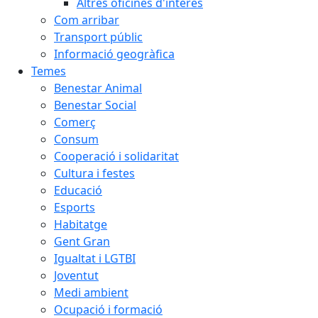
Altres oficines d'interès
Com arribar
Transport públic
Informació geogràfica
Temes
Benestar Animal
Benestar Social
Comerç
Consum
Cooperació i solidaritat
Cultura i festes
Educació
Esports
Habitatge
Gent Gran
Igualtat i LGTBI
Joventut
Medi ambient
Ocupació i formació