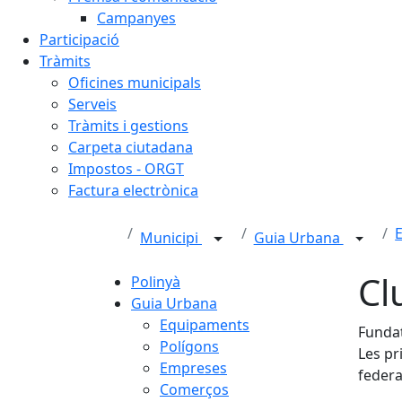
Campanyes
Participació
Tràmits
Oficines municipals
Serveis
Tràmits i gestions
Carpeta ciutadana
Impostos - ORGT
Factura electrònica
E
Municipi
Guia Urbana
Cl
Polinyà
Guia Urbana
Equipaments
Fundat
Polígons
Les pri
Empreses
federa
Comerços