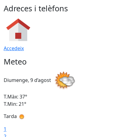
Adreces i telèfons
Accedeix
Meteo
Diumenge, 9 d’agost
D
T.Màx: 37°
T
T.Min: 21°
T
Tarda
T
1
2