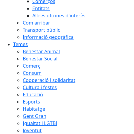
Comerços
Entitats
Altres oficines d'interès
Com arribar
Transport públic
Informació geogràfica
Temes
Benestar Animal
Benestar Social
Comerç
Consum
Cooperació i solidaritat
Cultura i festes
Educació
Esports
Habitatge
Gent Gran
Igualtat i LGTBI
Joventut