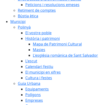
Peticions i resolucions emeses
Retiment de comptes
Bústia ètica
Municipi
Polinyà
El vostre poble
Història i patrimoni
Mapa de Patrimoni Cultural
Masies
L'església romànica de Sant Salvador
L'escut
Calendari festiu
El municipi en xifres
Cultura i festes
Guia Urbana
Equipaments
Polígons
Empreses