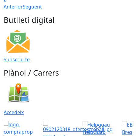
Anterior
Següent
Butlletí digital
Subscriu-te
Plànol / Carrers
Accedeix
HelpGuau
Bress