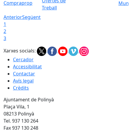
Ofertes de
Compraprop
Munic
Treball
Anterior
Següent
1
2
3
Xarxes socials:
Cercador
Accessibilitat
Contactar
Avís legal
Crèdits
Ajuntament de Polinyà
Plaça Vila, 1
08213 Polinyà
Tel. 937 130 264
Fax 937 130 248