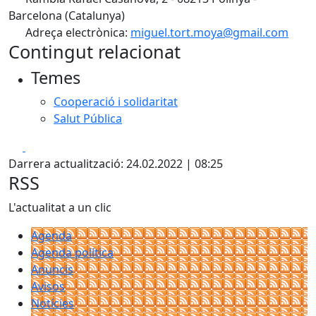
Barcelona (Catalunya)
Adreça electrònica:
miguel.tort.moya@gmail.com
Contingut relacionat
Temes
Cooperació i solidaritat
Salut Pública
Facebook
X
Darrera actualització: 24.02.2022 | 08:25
RSS
L'actualitat a un clic
Agenda
Agenda política
Anuncis
Avisos
Notícies