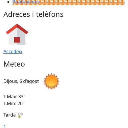
Publicacions
Adreces i telèfons
Accedeix
Meteo
Dijous, 6 d’agost
D
T.Màx: 33°
T
T.Min: 20°
T
Tarda
1