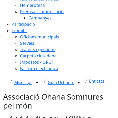
Hemeroteca
Premsa i comunicació
Campanyes
Participació
Tràmits
Oficines municipals
Serveis
Tràmits i gestions
Carpeta ciutadana
Impostos - ORGT
Factura electrònica
Entitats
Municipi
Guia Urbana
Associació Ohana Somriures
pel món
Rambla Rafael Casanova, 2 - 08213 Polinyà -