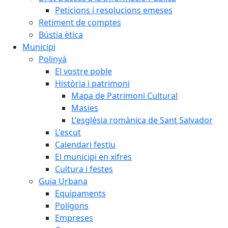
Peticions i resolucions emeses
Retiment de comptes
Bústia ètica
Municipi
Polinyà
El vostre poble
Història i patrimoni
Mapa de Patrimoni Cultural
Masies
L'església romànica de Sant Salvador
L'escut
Calendari festiu
El municipi en xifres
Cultura i festes
Guia Urbana
Equipaments
Polígons
Empreses