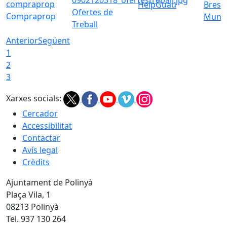
HelpGuau
Bress
Ofertes de
Compraprop
Munic
Treball
Anterior
Següent
1
2
3
Xarxes socials:
Cercador
Accessibilitat
Contactar
Avís legal
Crèdits
Ajuntament de Polinyà
Plaça Vila, 1
08213 Polinyà
Tel. 937 130 264