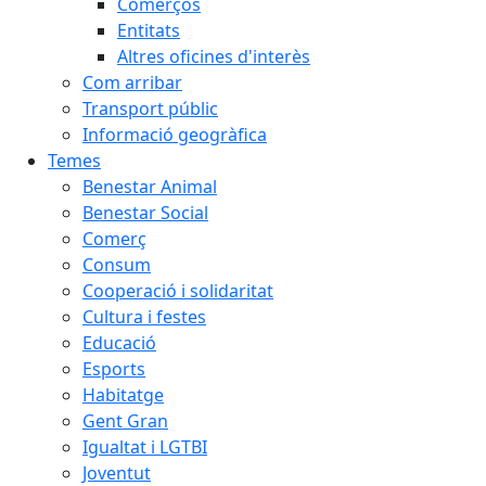
Comerços
Entitats
Altres oficines d'interès
Com arribar
Transport públic
Informació geogràfica
Temes
Benestar Animal
Benestar Social
Comerç
Consum
Cooperació i solidaritat
Cultura i festes
Educació
Esports
Habitatge
Gent Gran
Igualtat i LGTBI
Joventut