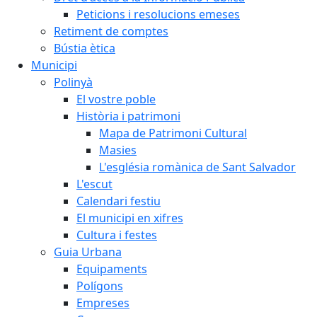
Peticions i resolucions emeses
Retiment de comptes
Bústia ètica
Municipi
Polinyà
El vostre poble
Història i patrimoni
Mapa de Patrimoni Cultural
Masies
L'església romànica de Sant Salvador
L'escut
Calendari festiu
El municipi en xifres
Cultura i festes
Guia Urbana
Equipaments
Polígons
Empreses