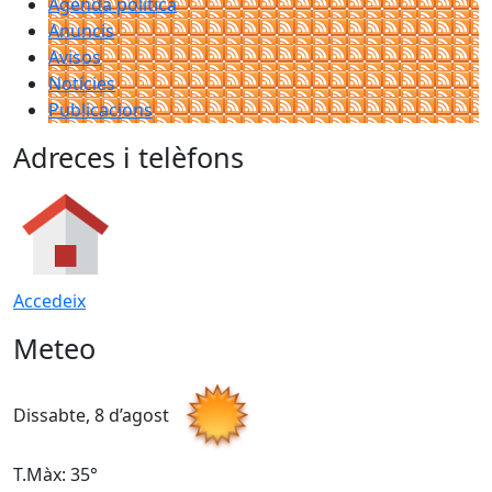
Agenda política
Anuncis
Avisos
Notícies
Publicacions
Adreces i telèfons
Accedeix
Meteo
Dissabte, 8 d’agost
D
T.Màx: 35°
T