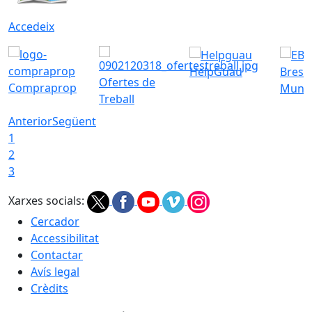
Accedeix
HelpGuau
Bress
Ofertes de
Compraprop
Munic
Treball
Anterior
Següent
1
2
3
Xarxes socials:
Cercador
Accessibilitat
Contactar
Avís legal
Crèdits