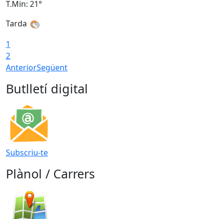
T.Min: 21°
T
Tarda
1
2
Anterior
Següent
Butlletí digital
Subscriu-te
Plànol / Carrers