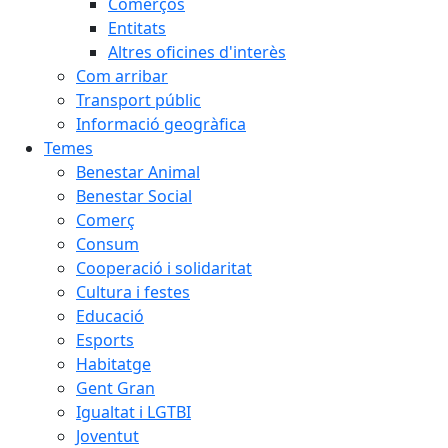
Comerços
Entitats
Altres oficines d'interès
Com arribar
Transport públic
Informació geogràfica
Temes
Benestar Animal
Benestar Social
Comerç
Consum
Cooperació i solidaritat
Cultura i festes
Educació
Esports
Habitatge
Gent Gran
Igualtat i LGTBI
Joventut