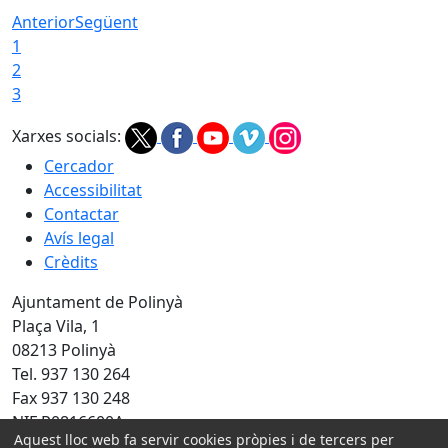
Anterior
Següent
1
2
3
Xarxes socials:
Cercador
Accessibilitat
Contactar
Avís legal
Crèdits
Ajuntament de Polinyà
Plaça Vila, 1
08213 Polinyà
Tel. 937 130 264
Fax 937 130 248
NIF P0816600A
Aquest lloc web fa servir cookies pròpies i de tercers per