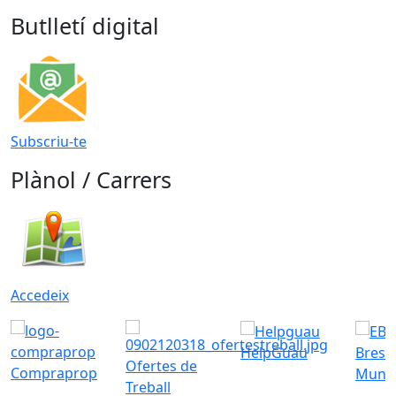
Butlletí digital
Subscriu-te
Plànol / Carrers
Accedeix
HelpGuau
Bress
Ofertes de
Compraprop
Munic
Treball