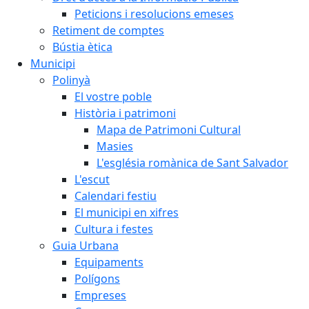
Peticions i resolucions emeses
Retiment de comptes
Bústia ètica
Municipi
Polinyà
El vostre poble
Història i patrimoni
Mapa de Patrimoni Cultural
Masies
L'església romànica de Sant Salvador
L'escut
Calendari festiu
El municipi en xifres
Cultura i festes
Guia Urbana
Equipaments
Polígons
Empreses