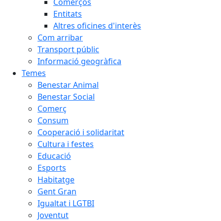
Comerços
Entitats
Altres oficines d'interès
Com arribar
Transport públic
Informació geogràfica
Temes
Benestar Animal
Benestar Social
Comerç
Consum
Cooperació i solidaritat
Cultura i festes
Educació
Esports
Habitatge
Gent Gran
Igualtat i LGTBI
Joventut