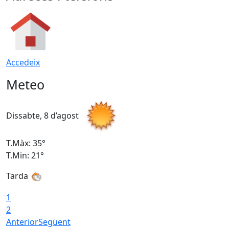
Accedeix
Meteo
Dissabte, 8 d’agost
D
T.Màx: 35°
T
T.Min: 21°
T
Tarda
1
2
Anterior
Següent