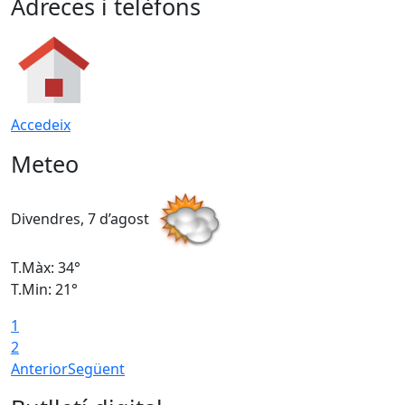
Adreces i telèfons
Accedeix
Meteo
Divendres, 7 d’agost
D
T.Màx: 34°
T
T.Min: 21°
T
1
T
2
Anterior
Següent