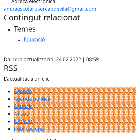
Adreça electrònica:
ampaescolarosercapdevila@gmail.com
Contingut relacionat
Temes
Educació
Facebook
X
Darrera actualització: 24.02.2022 | 08:59
RSS
L'actualitat a un clic
Agenda
Agenda política
Anuncis
Avisos
Notícies
Publicacions