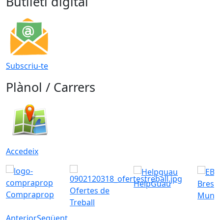
Butlletí digital
Subscriu-te
Plànol / Carrers
Accedeix
HelpGuau
Bress
Ofertes de
Compraprop
Munic
Treball
Anterior
Següent