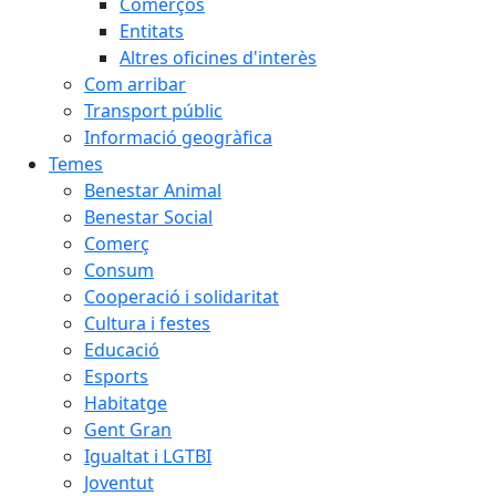
Comerços
Entitats
Altres oficines d'interès
Com arribar
Transport públic
Informació geogràfica
Temes
Benestar Animal
Benestar Social
Comerç
Consum
Cooperació i solidaritat
Cultura i festes
Educació
Esports
Habitatge
Gent Gran
Igualtat i LGTBI
Joventut