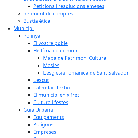
Peticions i resolucions emeses
Retiment de comptes
Bústia ètica
Municipi
Polinyà
El vostre poble
Història i patrimoni
Mapa de Patrimoni Cultural
Masies
L'església romànica de Sant Salvador
L'escut
Calendari festiu
El municipi en xifres
Cultura i festes
Guia Urbana
Equipaments
Polígons
Empreses