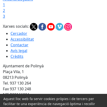
1
2
3
Xarxes socials:
Cercador
Accessibilitat
Contactar
Avís legal
Crèdits
Ajuntament de Polinyà
Plaça Vila, 1
08213 Polinyà
Tel. 937 130 264
Fax 937 130 248
NIF P0816600A
Aquest lloc web fa servir cookies pròpies i de tercers per
facilitar-te una experiència de navegació òptima i recollir
Amb la col·laboració de: