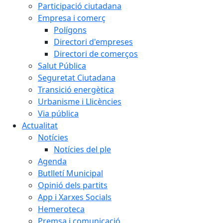
Participació ciutadana
Empresa i comerç
Polígons
Directori d'empreses
Directori de comerços
Salut Pública
Seguretat Ciutadana
Transició energètica
Urbanisme i Llicències
Via pública
Actualitat
Notícies
Notícies del ple
Agenda
Butlletí Municipal
Opinió dels partits
App i Xarxes Socials
Hemeroteca
Premsa i comunicació