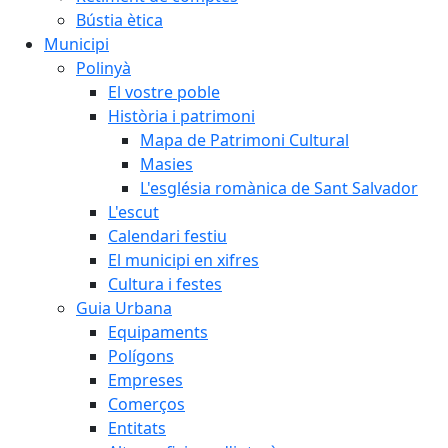
Bústia ètica
Municipi
Polinyà
El vostre poble
Història i patrimoni
Mapa de Patrimoni Cultural
Masies
L'església romànica de Sant Salvador
L'escut
Calendari festiu
El municipi en xifres
Cultura i festes
Guia Urbana
Equipaments
Polígons
Empreses
Comerços
Entitats