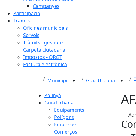
Campanyes
Participació
Tràmits
Oficines municipals
Serveis
Tràmits i gestions
Carpeta ciutadana
Impostos - ORGT
Factura electrònica
E
Municipi
Guia Urbana
AF
Polinyà
Guia Urbana
Equipaments
Adr
Polígons
Con
Empreses
Comerços