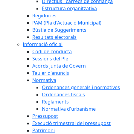
Directius i càrrecs de confiança
Estructura organitzativa
Regidories
PAM (Pla d'Actuació Municipal)
Bústia de Suggeriments
Resultats electorals
Informació oficial
Codi de conducta
Sessions del Ple
Acords Junta de Govern
Tauler d'anuncis
Normativa
Ordenances generals i normatives
Ordenances fiscals
Reglaments
Normativa d'urbanisme
Pressupost
Execució trimestral del pressupost
Patrimoni