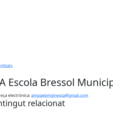
ntitats
A Escola Bressol Munici
eça electrònica:
ampaebmginesta@gmail.com
tingut relacionat