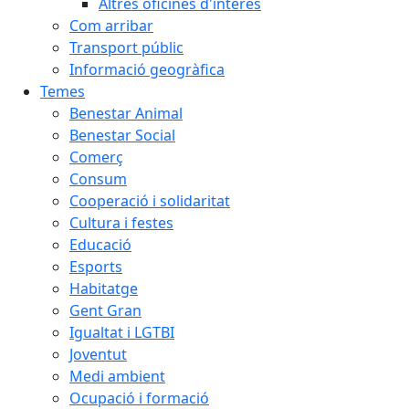
Altres oficines d'interès
Com arribar
Transport públic
Informació geogràfica
Temes
Benestar Animal
Benestar Social
Comerç
Consum
Cooperació i solidaritat
Cultura i festes
Educació
Esports
Habitatge
Gent Gran
Igualtat i LGTBI
Joventut
Medi ambient
Ocupació i formació