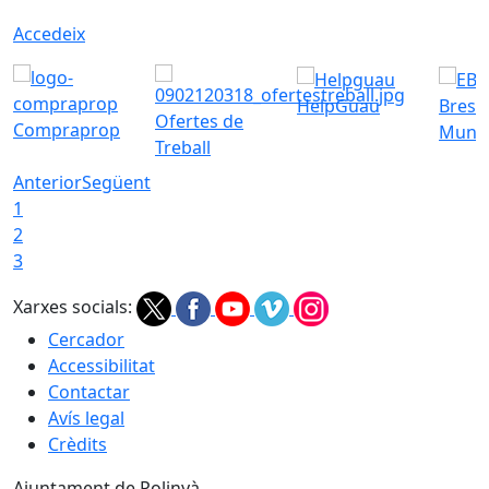
Accedeix
HelpGuau
Bress
Ofertes de
Compraprop
Munic
Treball
Anterior
Següent
1
2
3
Xarxes socials:
Cercador
Accessibilitat
Contactar
Avís legal
Crèdits
Ajuntament de Polinyà