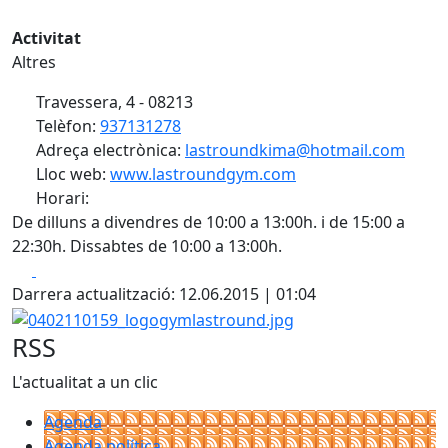
Activitat
Altres
Travessera, 4 - 08213
Telèfon:
937131278
Adreça electrònica:
lastroundkima@hotmail.com
Lloc web:
www.lastroundgym.com
Horari:
De dilluns a divendres de 10:00 a 13:00h. i de 15:00 a
22:30h. Dissabtes de 10:00 a 13:00h.
Facebook
X
Darrera actualització: 12.06.2015 | 01:04
0402110159_logogymlastround.jpg
RSS
L'actualitat a un clic
Agenda
Agenda política