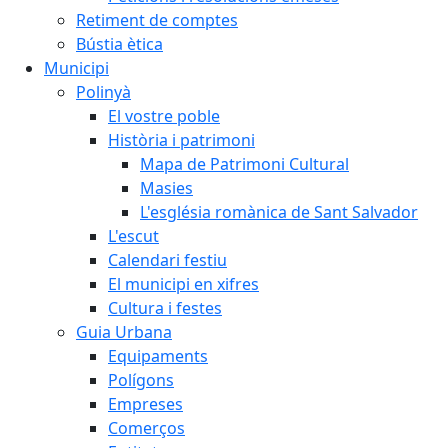
Retiment de comptes
Bústia ètica
Municipi
Polinyà
El vostre poble
Història i patrimoni
Mapa de Patrimoni Cultural
Masies
L'església romànica de Sant Salvador
L'escut
Calendari festiu
El municipi en xifres
Cultura i festes
Guia Urbana
Equipaments
Polígons
Empreses
Comerços