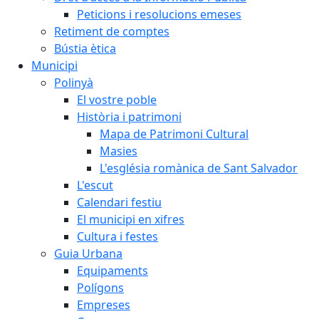
Peticions i resolucions emeses
Retiment de comptes
Bústia ètica
Municipi
Polinyà
El vostre poble
Història i patrimoni
Mapa de Patrimoni Cultural
Masies
L'església romànica de Sant Salvador
L'escut
Calendari festiu
El municipi en xifres
Cultura i festes
Guia Urbana
Equipaments
Polígons
Empreses