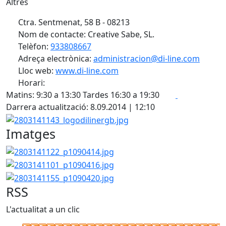
Altres
Ctra. Sentmenat, 58 B - 08213
Nom de contacte: Creative Sabe, SL.
Telèfon:
933808667
Adreça electrònica:
administracion@di-line.com
Lloc web:
www.di-line.com
Horari:
Facebook
X
Matins: 9:30 a 13:30 Tardes 16:30 a 19:30
Darrera actualització: 8.09.2014 | 12:10
2803141143_logodilinergb.jpg
Imatges
2803141122_p1090414.jpg
2803141101_p1090416.jpg
2803141155_p1090420.jpg
RSS
L'actualitat a un clic