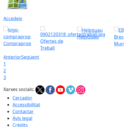
Accedeix
HelpGuau
Bress
Ofertes de
Compraprop
Munic
Treball
Anterior
Següent
1
2
3
Xarxes socials:
Cercador
Accessibilitat
Contactar
Avís legal
Crèdits