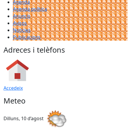
Agenda
Agenda política
Anuncis
Avisos
Notícies
Publicacions
Adreces i telèfons
Accedeix
Meteo
Dilluns, 10 d’agost
D