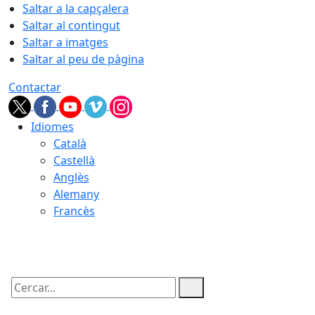
Saltar a la capçalera
Saltar al contingut
Saltar a imatges
Saltar al peu de pàgina
Contactar
Idiomes
Català
Castellà
Anglès
Alemany
Francès
10.08.2026 | 06:06
Cercar: