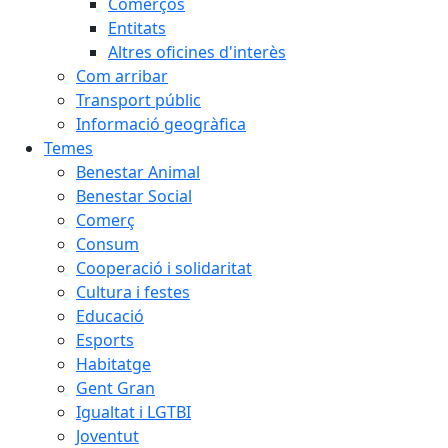
Comerços
Entitats
Altres oficines d'interès
Com arribar
Transport públic
Informació geogràfica
Temes
Benestar Animal
Benestar Social
Comerç
Consum
Cooperació i solidaritat
Cultura i festes
Educació
Esports
Habitatge
Gent Gran
Igualtat i LGTBI
Joventut