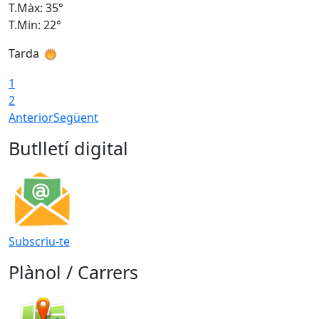
T.Màx: 35°
T
T.Min: 22°
T
Tarda
T
1
2
Anterior
Següent
Butlletí digital
Subscriu-te
Plànol / Carrers