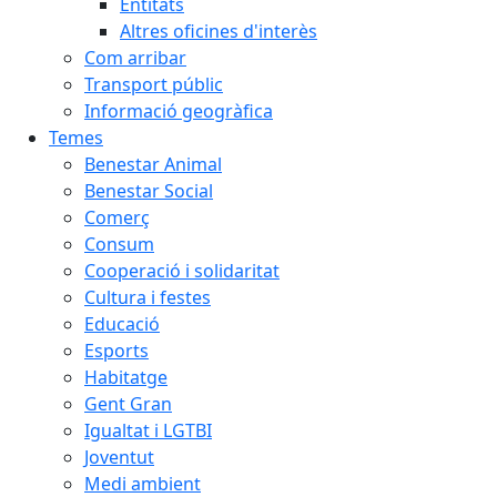
Entitats
Altres oficines d'interès
Com arribar
Transport públic
Informació geogràfica
Temes
Benestar Animal
Benestar Social
Comerç
Consum
Cooperació i solidaritat
Cultura i festes
Educació
Esports
Habitatge
Gent Gran
Igualtat i LGTBI
Joventut
Medi ambient