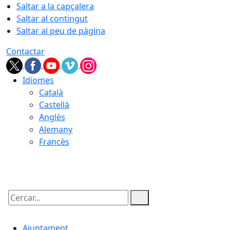
Saltar a la capçalera
Saltar al contingut
Saltar al peu de pàgina
Contactar
Idiomes
Català
Castellà
Anglès
Alemany
Francès
08.08.2026 | 07:44
Cercar:
Ajuntament