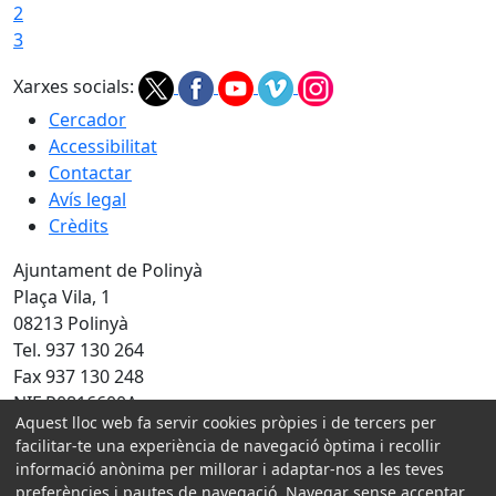
2
3
Xarxes socials:
Cercador
Accessibilitat
Contactar
Avís legal
Crèdits
Ajuntament de Polinyà
Plaça Vila, 1
08213 Polinyà
Tel. 937 130 264
Fax 937 130 248
NIF P0816600A
Aquest lloc web fa servir cookies pròpies i de tercers per
Amb la col·laboració de:
facilitar-te una experiència de navegació òptima i recollir
informació anònima per millorar i adaptar-nos a les teves
preferències i pautes de navegació. Navegar sense acceptar