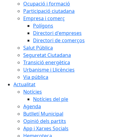
Ocupació i formació
Participació ciutadana
Empresa i comerç
Polígons
Directori d'empreses
Directori de comerços
Salut Pública
Seguretat Ciutadana
Transició energètica
Urbanisme i Llicències
Via pública
Actualitat
Notícies
Notícies del ple
Agenda
Butlletí Municipal
Opinió dels partits
App i Xarxes Socials
Hemeroteca