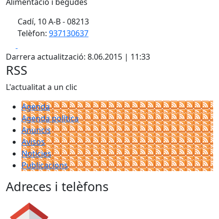
Alimentació i begudes
Cadí, 10 A-B - 08213
Telèfon:
937130637
Facebook
X
Darrera actualització: 8.06.2015 | 11:33
RSS
L'actualitat a un clic
Agenda
Agenda política
Anuncis
Avisos
Notícies
Publicacions
Adreces i telèfons