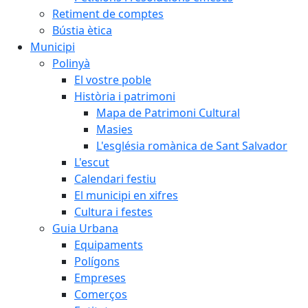
Retiment de comptes
Bústia ètica
Municipi
Polinyà
El vostre poble
Història i patrimoni
Mapa de Patrimoni Cultural
Masies
L'església romànica de Sant Salvador
L'escut
Calendari festiu
El municipi en xifres
Cultura i festes
Guia Urbana
Equipaments
Polígons
Empreses
Comerços