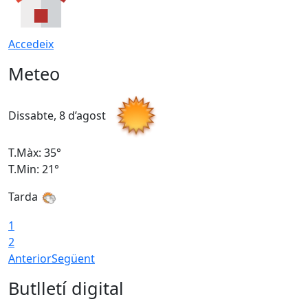
Accedeix
Meteo
Dissabte, 8 d’agost
D
T.Màx: 35°
T
T.Min: 21°
T
Tarda
1
2
Anterior
Següent
Butlletí digital