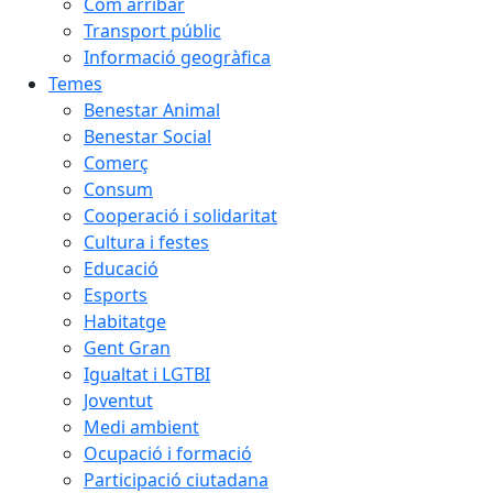
Com arribar
Transport públic
Informació geogràfica
Temes
Benestar Animal
Benestar Social
Comerç
Consum
Cooperació i solidaritat
Cultura i festes
Educació
Esports
Habitatge
Gent Gran
Igualtat i LGTBI
Joventut
Medi ambient
Ocupació i formació
Participació ciutadana