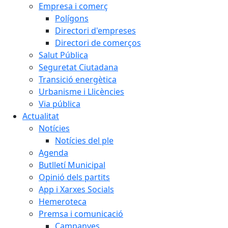
Empresa i comerç
Polígons
Directori d'empreses
Directori de comerços
Salut Pública
Seguretat Ciutadana
Transició energètica
Urbanisme i Llicències
Via pública
Actualitat
Notícies
Notícies del ple
Agenda
Butlletí Municipal
Opinió dels partits
App i Xarxes Socials
Hemeroteca
Premsa i comunicació
Campanyes