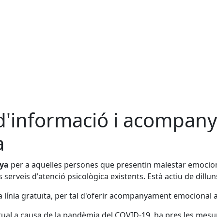
s d'informació i acompa
a
nya
per a aquelles persones que presentin malestar emocional
ts serveis d'atenció psicològica existents. Està actiu de dill
línia gratuïta, per tal d'oferir acompanyament emocional 
actual a causa de la pandèmia del COVID-19, ha pres les mesur