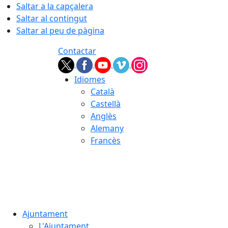
Saltar a la capçalera
Saltar al contingut
Saltar al peu de pàgina
Contactar
Idiomes
Català
Castellà
Anglès
Alemany
Francès
09.08.2026 | 05:29
Ajuntament
L'Ajuntament