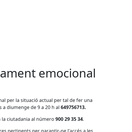
nyament emocional
 per la situació actual per tal de fer una
uns a diumenge de 9 a 20 h al
649756713.
a la ciutadania al número
900 29 35 34
.
es pertinents per garantir-ne l'accés a les