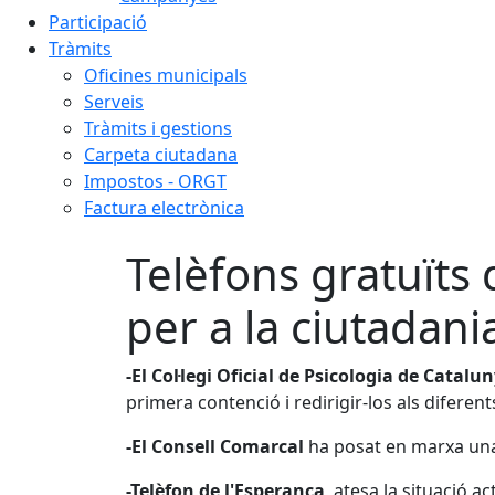
Participació
Tràmits
Oficines municipals
Serveis
Tràmits i gestions
Carpeta ciutadana
Impostos - ORGT
Factura electrònica
Telèfons gratuït
per a la ciutadani
-El Col·legi Oficial de Psicologia de Catalu
primera contenció i redirigir-los als diferen
-El Consell Comarcal
ha posat en marxa una 
-Telèfon de l'Esperança
, atesa la situació 