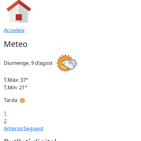
Accedeix
Meteo
Diumenge, 9 d’agost
D
T.Màx: 37°
T
T.Min: 21°
T
Tarda
T
1
2
Anterior
Següent