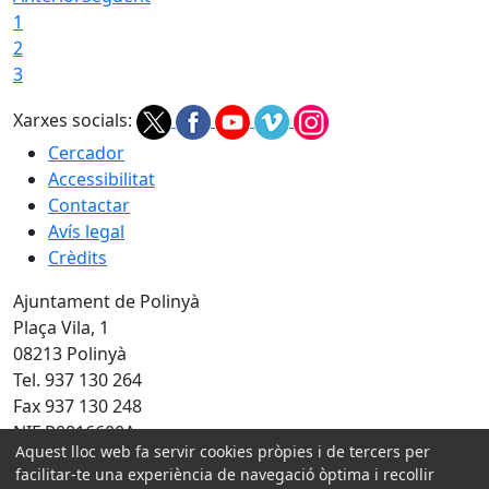
1
2
3
Xarxes socials:
Cercador
Accessibilitat
Contactar
Avís legal
Crèdits
Ajuntament de Polinyà
Plaça Vila, 1
08213 Polinyà
Tel. 937 130 264
Fax 937 130 248
NIF P0816600A
Aquest lloc web fa servir cookies pròpies i de tercers per
Amb la col·laboració de:
facilitar-te una experiència de navegació òptima i recollir