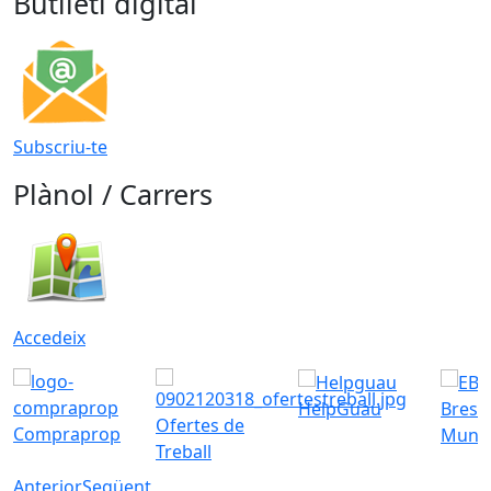
Butlletí digital
Subscriu-te
Plànol / Carrers
Accedeix
HelpGuau
Bress
Ofertes de
Compraprop
Munic
Treball
Anterior
Següent