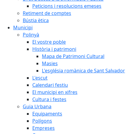
Peticions i resolucions emeses
Retiment de comptes
Bústia ètica
Municipi
Polinyà
El vostre poble
Història i patrimoni
Mapa de Patrimoni Cultural
Masies
L'església romànica de Sant Salvador
L'escut
Calendari festiu
El municipi en xifres
Cultura i festes
Guia Urbana
Equipaments
Polígons
Empreses