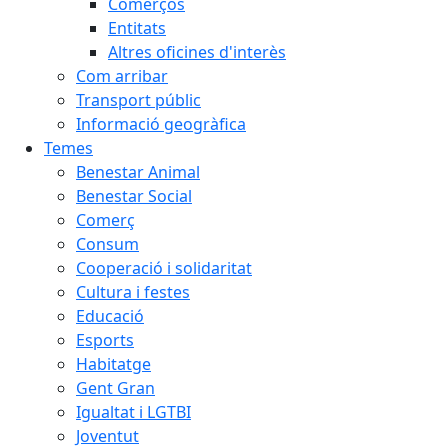
Comerços
Entitats
Altres oficines d'interès
Com arribar
Transport públic
Informació geogràfica
Temes
Benestar Animal
Benestar Social
Comerç
Consum
Cooperació i solidaritat
Cultura i festes
Educació
Esports
Habitatge
Gent Gran
Igualtat i LGTBI
Joventut