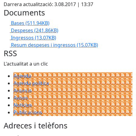
Darrera actualització: 3.08.2017 | 13:37
Documents
Bases
(511.94KB)
Despeses
(241.86KB)
Ingressos
(13.07KB)
Resum despeses i ingressos
(15.07KB)
RSS
L'actualitat a un clic
Agenda
Agenda política
Anuncis
Avisos
Notícies
Publicacions
Adreces i telèfons