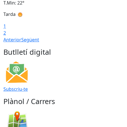
T.Min: 22°
T
Tarda
T
1
2
Anterior
Següent
Butlletí digital
Subscriu-te
Plànol / Carrers