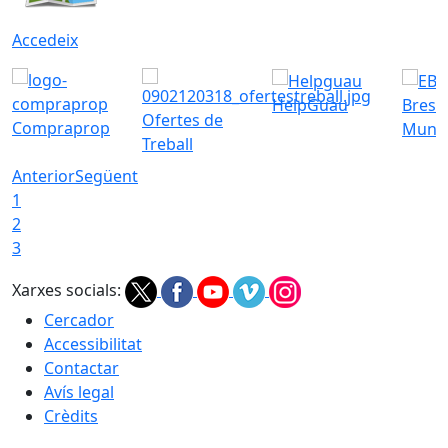
Accedeix
HelpGuau
Bress
Ofertes de
Compraprop
Munic
Treball
Anterior
Següent
1
2
3
Xarxes socials:
Cercador
Accessibilitat
Contactar
Avís legal
Crèdits