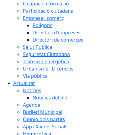
Ocupació i formació
Participació ciutadana
Empresa i comerç
Polígons
Directori d'empreses
Directori de comerços
Salut Pública
Seguretat Ciutadana
Transició energètica
Urbanisme i Llicències
Via pública
Actualitat
Notícies
Notícies del ple
Agenda
Butlletí Municipal
Opinió dels partits
App i Xarxes Socials
Hemeroteca