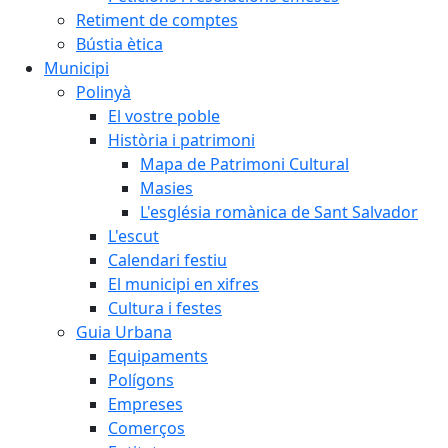
Retiment de comptes
Bústia ètica
Municipi
Polinyà
El vostre poble
Història i patrimoni
Mapa de Patrimoni Cultural
Masies
L'església romànica de Sant Salvador
L'escut
Calendari festiu
El municipi en xifres
Cultura i festes
Guia Urbana
Equipaments
Polígons
Empreses
Comerços