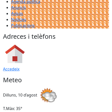
Agenda política
Anuncis
Avisos
Notícies
Publicacions
Adreces i telèfons
Accedeix
Meteo
Dilluns, 10 d’agost
D
T.Màx: 35°
T