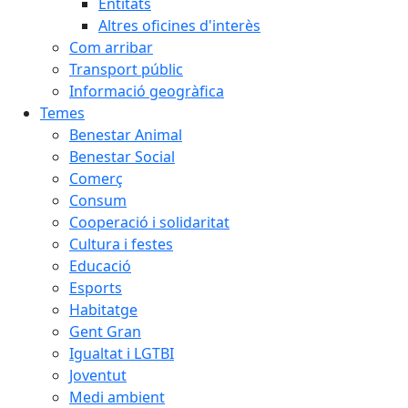
Entitats
Altres oficines d'interès
Com arribar
Transport públic
Informació geogràfica
Temes
Benestar Animal
Benestar Social
Comerç
Consum
Cooperació i solidaritat
Cultura i festes
Educació
Esports
Habitatge
Gent Gran
Igualtat i LGTBI
Joventut
Medi ambient