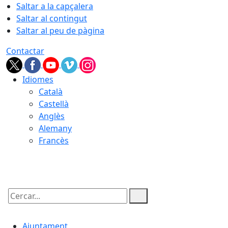
Saltar a la capçalera
Saltar al contingut
Saltar al peu de pàgina
Contactar
Idiomes
Català
Castellà
Anglès
Alemany
Francès
10.08.2026 | 06:31
Cercar:
Ajuntament