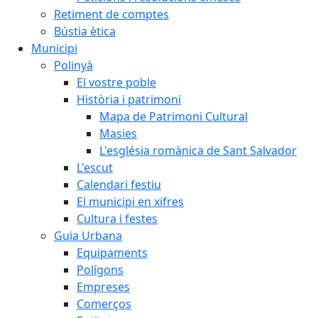
Retiment de comptes
Bústia ètica
Municipi
Polinyà
El vostre poble
Història i patrimoni
Mapa de Patrimoni Cultural
Masies
L'església romànica de Sant Salvador
L'escut
Calendari festiu
El municipi en xifres
Cultura i festes
Guia Urbana
Equipaments
Polígons
Empreses
Comerços