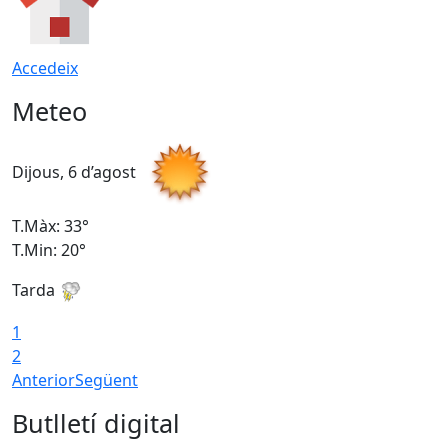
Accedeix
Meteo
Dijous, 6 d’agost
D
T.Màx: 33°
T
T.Min: 20°
T
Tarda
1
2
Anterior
Següent
Butlletí digital