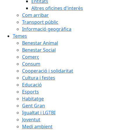
Entitats
Altres oficines d'interès
Com arribar
Transport públic
Informació geogràfica
Temes
Benestar Animal
Benestar Social
Comerç
Consum
Cooperació i solidaritat
Cultura i festes
Educació
Esports
Habitatge
Gent Gran
Igualtat i LGTBI
Joventut
Medi ambient