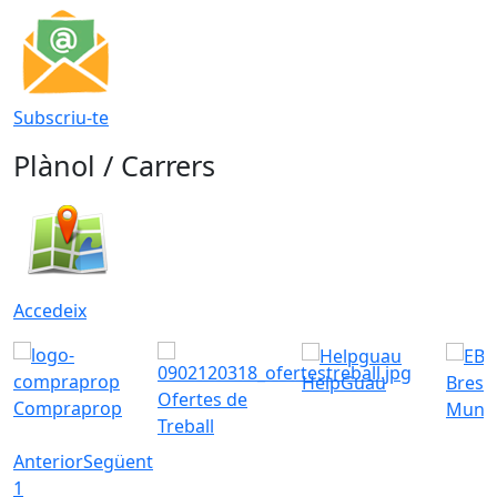
Subscriu-te
Plànol / Carrers
Accedeix
HelpGuau
Bress
Ofertes de
Compraprop
Munic
Treball
Anterior
Següent
1