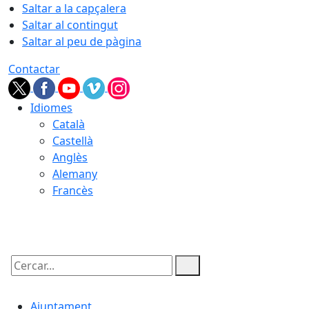
Saltar a la capçalera
Saltar al contingut
Saltar al peu de pàgina
Contactar
Idiomes
Català
Castellà
Anglès
Alemany
Francès
06.08.2026 | 06:46
Cercar:
Ajuntament