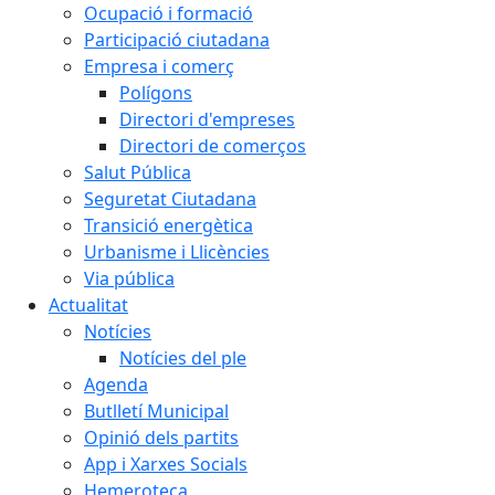
Ocupació i formació
Participació ciutadana
Empresa i comerç
Polígons
Directori d'empreses
Directori de comerços
Salut Pública
Seguretat Ciutadana
Transició energètica
Urbanisme i Llicències
Via pública
Actualitat
Notícies
Notícies del ple
Agenda
Butlletí Municipal
Opinió dels partits
App i Xarxes Socials
Hemeroteca