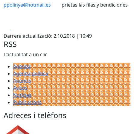
ppolinya@hotmail.es
prietas las filas y bendiciones
Facebook
X
Darrera actualització: 2.10.2018 | 10:49
RSS
L'actualitat a un clic
Agenda
Agenda política
Anuncis
Avisos
Notícies
Publicacions
Adreces i telèfons