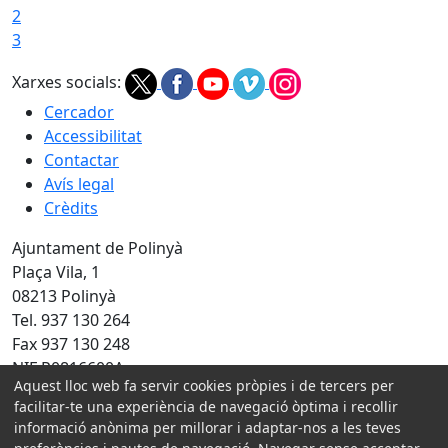
2
3
Xarxes socials:
Cercador
Accessibilitat
Contactar
Avís legal
Crèdits
Ajuntament de Polinyà
Plaça Vila, 1
08213 Polinyà
Tel. 937 130 264
Fax 937 130 248
NIF P0816600A
Aquest lloc web fa servir cookies pròpies i de tercers per
Amb la col·laboració de:
facilitar-te una experiència de navegació òptima i recollir
informació anònima per millorar i adaptar-nos a les teves