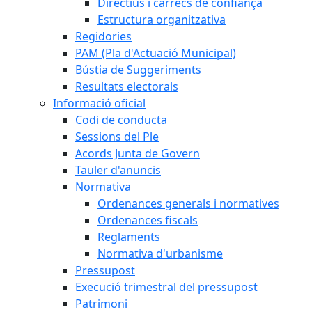
Directius i càrrecs de confiança
Estructura organitzativa
Regidories
PAM (Pla d'Actuació Municipal)
Bústia de Suggeriments
Resultats electorals
Informació oficial
Codi de conducta
Sessions del Ple
Acords Junta de Govern
Tauler d'anuncis
Normativa
Ordenances generals i normatives
Ordenances fiscals
Reglaments
Normativa d'urbanisme
Pressupost
Execució trimestral del pressupost
Patrimoni