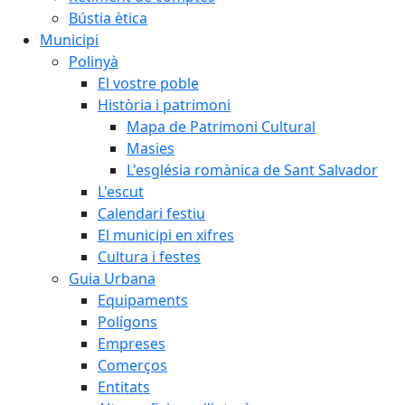
Bústia ètica
Municipi
Polinyà
El vostre poble
Història i patrimoni
Mapa de Patrimoni Cultural
Masies
L'església romànica de Sant Salvador
L'escut
Calendari festiu
El municipi en xifres
Cultura i festes
Guia Urbana
Equipaments
Polígons
Empreses
Comerços
Entitats