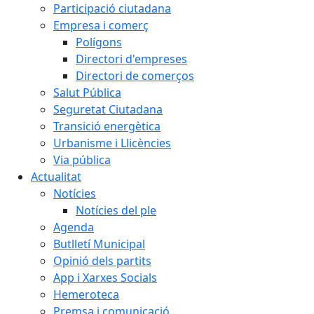
Participació ciutadana
Empresa i comerç
Polígons
Directori d'empreses
Directori de comerços
Salut Pública
Seguretat Ciutadana
Transició energètica
Urbanisme i Llicències
Via pública
Actualitat
Notícies
Notícies del ple
Agenda
Butlletí Municipal
Opinió dels partits
App i Xarxes Socials
Hemeroteca
Premsa i comunicació