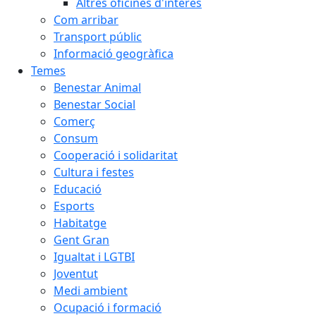
Altres oficines d'interès
Com arribar
Transport públic
Informació geogràfica
Temes
Benestar Animal
Benestar Social
Comerç
Consum
Cooperació i solidaritat
Cultura i festes
Educació
Esports
Habitatge
Gent Gran
Igualtat i LGTBI
Joventut
Medi ambient
Ocupació i formació