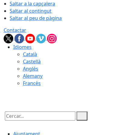
Saltar a la capçalera
Saltar al contingut
Saltar al peu de pàgina
Contactar
Idiomes
Català
Castellà
Anglès
Alemany
Francès
07.08.2026 | 12:23
Cercar:
Ajuntament