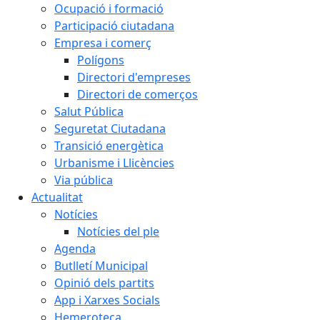
Ocupació i formació
Participació ciutadana
Empresa i comerç
Polígons
Directori d'empreses
Directori de comerços
Salut Pública
Seguretat Ciutadana
Transició energètica
Urbanisme i Llicències
Via pública
Actualitat
Notícies
Notícies del ple
Agenda
Butlletí Municipal
Opinió dels partits
App i Xarxes Socials
Hemeroteca