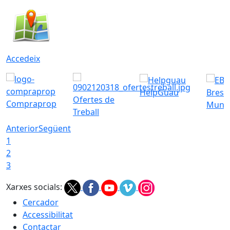
Accedeix
HelpGuau
Bress
Ofertes de
Compraprop
Munic
Treball
Anterior
Següent
1
2
3
Xarxes socials:
Cercador
Accessibilitat
Contactar