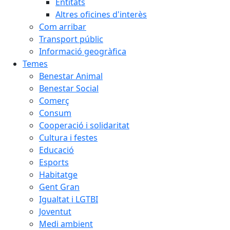
Entitats
Altres oficines d'interès
Com arribar
Transport públic
Informació geogràfica
Temes
Benestar Animal
Benestar Social
Comerç
Consum
Cooperació i solidaritat
Cultura i festes
Educació
Esports
Habitatge
Gent Gran
Igualtat i LGTBI
Joventut
Medi ambient