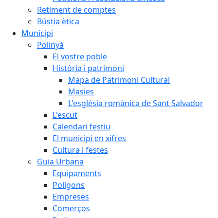
Retiment de comptes
Bústia ètica
Municipi
Polinyà
El vostre poble
Història i patrimoni
Mapa de Patrimoni Cultural
Masies
L'església romànica de Sant Salvador
L'escut
Calendari festiu
El municipi en xifres
Cultura i festes
Guia Urbana
Equipaments
Polígons
Empreses
Comerços