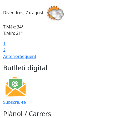
Divendres, 7 d’agost
D
T.Màx: 34°
T
T.Min: 21°
T
1
T
2
Anterior
Següent
Butlletí digital
Subscriu-te
Plànol / Carrers