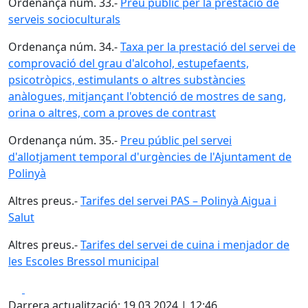
Ordenança núm. 33.-
Preu públic per la prestació de
serveis socioculturals
Ordenança núm. 34.-
Taxa per la prestació del servei de
comprovació del grau d'alcohol, estupefaents,
psicotròpics, estimulants o altres substàncies
anàlogues, mitjançant l'obtenció de mostres de sang,
orina o altres, com a proves de contrast
Ordenança núm. 35.-
Preu públic pel servei
d'allotjament temporal d'urgències de l'Ajuntament de
Polinyà
Altres preus.-
Tarifes del servei PAS – Polinyà Aigua i
Salut
Altres preus.-
Tarifes del servei de cuina i menjador de
les Escoles Bressol municipal
Facebook
X
Darrera actualització: 19.03.2024 | 12:46