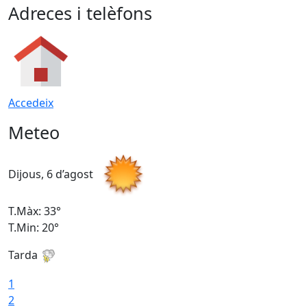
Adreces i telèfons
Accedeix
Meteo
Dijous, 6 d’agost
D
T.Màx: 33°
T
T.Min: 20°
T
Tarda
1
2