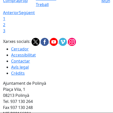
Compraprop
Munic
Treball
Anterior
Següent
1
2
3
Xarxes socials:
Cercador
Accessibilitat
Contactar
Avís legal
Crèdits
Ajuntament de Polinyà
Plaça Vila, 1
08213 Polinyà
Tel. 937 130 264
Fax 937 130 248