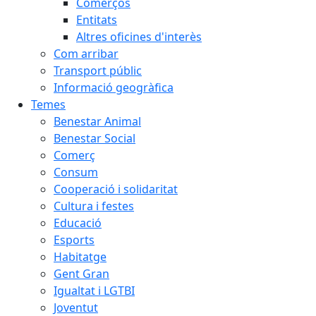
Comerços
Entitats
Altres oficines d'interès
Com arribar
Transport públic
Informació geogràfica
Temes
Benestar Animal
Benestar Social
Comerç
Consum
Cooperació i solidaritat
Cultura i festes
Educació
Esports
Habitatge
Gent Gran
Igualtat i LGTBI
Joventut