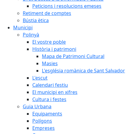
Peticions i resolucions emeses
Retiment de comptes
Bústia ètica
Municipi
Polinyà
El vostre poble
Història i patrimoni
Mapa de Patrimoni Cultural
Masies
L'església romànica de Sant Salvador
L'escut
Calendari festiu
El municipi en xifres
Cultura i festes
Guia Urbana
Equipaments
Polígons
Empreses