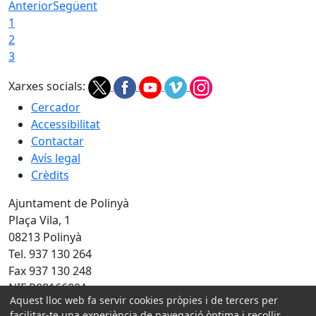
Anterior
Següent
1
2
3
Xarxes socials:
Cercador
Accessibilitat
Contactar
Avís legal
Crèdits
Ajuntament de Polinyà
Plaça Vila, 1
08213 Polinyà
Tel. 937 130 264
Fax 937 130 248
NIF P0816600A
Aquest lloc web fa servir cookies pròpies i de tercers per
facilitar-te una experiència de navegació òptima i recollir