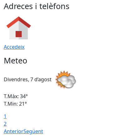
Adreces i telèfons
Accedeix
Meteo
Divendres, 7 d’agost
D
T.Màx: 34°
T
T.Min: 21°
T
1
T
2
Anterior
Següent