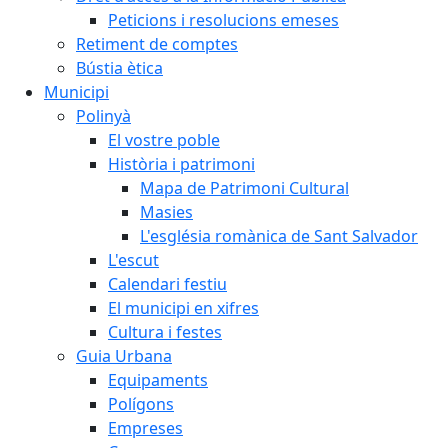
Peticions i resolucions emeses
Retiment de comptes
Bústia ètica
Municipi
Polinyà
El vostre poble
Història i patrimoni
Mapa de Patrimoni Cultural
Masies
L'església romànica de Sant Salvador
L'escut
Calendari festiu
El municipi en xifres
Cultura i festes
Guia Urbana
Equipaments
Polígons
Empreses