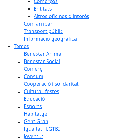
Comerços
Entitats
Altres oficines d'interès
Com arribar
Transport públic
Informació geogràfica
Temes
Benestar Animal
Benestar Social
Comerç
Consum
Cooperació i solidaritat
Cultura i festes
Educació
Esports
Habitatge
Gent Gran
Igualtat i LGTBI
Joventut