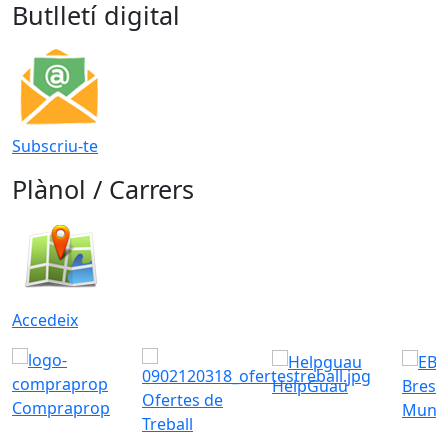
Butlletí digital
Subscriu-te
Plànol / Carrers
Accedeix
HelpGuau
Bress
Ofertes de
Compraprop
Munic
Treball