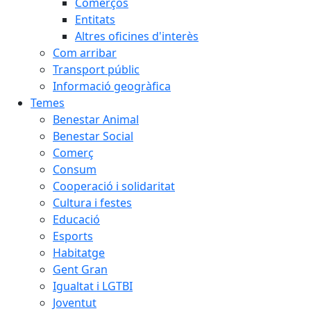
Comerços
Entitats
Altres oficines d'interès
Com arribar
Transport públic
Informació geogràfica
Temes
Benestar Animal
Benestar Social
Comerç
Consum
Cooperació i solidaritat
Cultura i festes
Educació
Esports
Habitatge
Gent Gran
Igualtat i LGTBI
Joventut