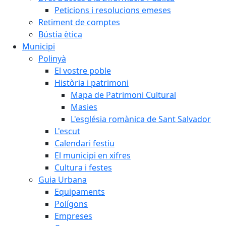
Peticions i resolucions emeses
Retiment de comptes
Bústia ètica
Municipi
Polinyà
El vostre poble
Història i patrimoni
Mapa de Patrimoni Cultural
Masies
L'església romànica de Sant Salvador
L'escut
Calendari festiu
El municipi en xifres
Cultura i festes
Guia Urbana
Equipaments
Polígons
Empreses