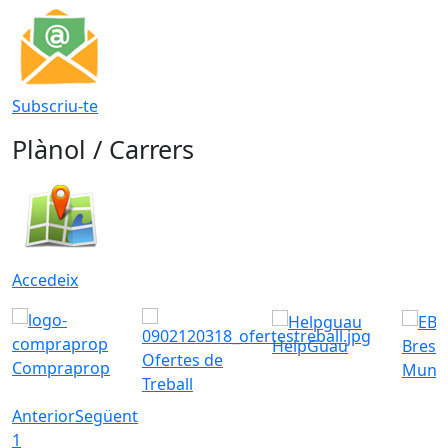
Subscriu-te
Plànol / Carrers
Accedeix
HelpGuau
Bress
Ofertes de
Compraprop
Munic
Treball
Anterior
Següent
1