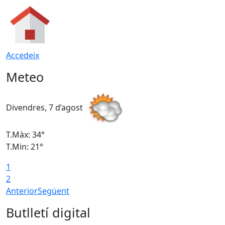
Accedeix
Meteo
Divendres, 7 d’agost
D
T.Màx: 34°
T
T.Min: 21°
T
1
T
2
Anterior
Següent
Butlletí digital