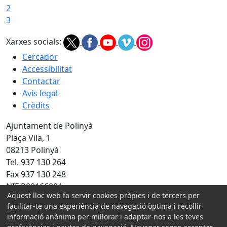
2
3
Xarxes socials:
Cercador
Accessibilitat
Contactar
Avís legal
Crèdits
Ajuntament de Polinyà
Plaça Vila, 1
08213 Polinyà
Tel. 937 130 264
Fax 937 130 248
NIF P0816600A
Aquest lloc web fa servir cookies pròpies i de tercers per
facilitar-te una experiència de navegació òptima i recollir
Amb la col·laboració de:
informació anònima per millorar i adaptar-nos a les teves