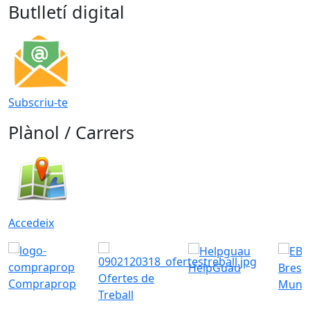
Butlletí digital
Subscriu-te
Plànol / Carrers
Accedeix
HelpGuau
Bress
Ofertes de
Compraprop
Munic
Treball