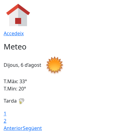
Accedeix
Meteo
Dijous, 6 d’agost
D
T.Màx: 33°
T
T.Min: 20°
T
Tarda
1
2
Anterior
Següent