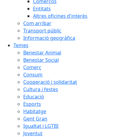
Comerços
Entitats
Altres oficines d'interès
Com arribar
Transport públic
Informació geogràfica
Temes
Benestar Animal
Benestar Social
Comerç
Consum
Cooperació i solidaritat
Cultura i festes
Educació
Esports
Habitatge
Gent Gran
Igualtat i LGTBI
Joventut