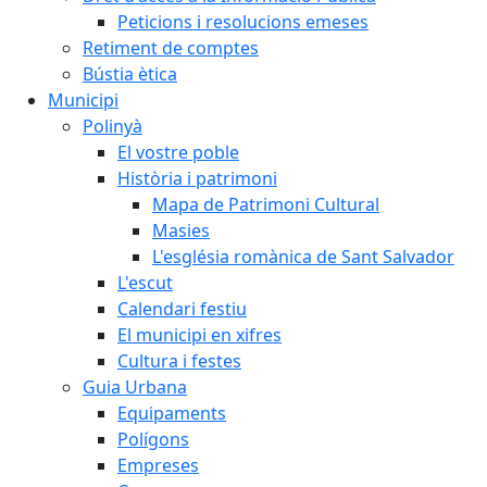
Peticions i resolucions emeses
Retiment de comptes
Bústia ètica
Municipi
Polinyà
El vostre poble
Història i patrimoni
Mapa de Patrimoni Cultural
Masies
L'església romànica de Sant Salvador
L'escut
Calendari festiu
El municipi en xifres
Cultura i festes
Guia Urbana
Equipaments
Polígons
Empreses