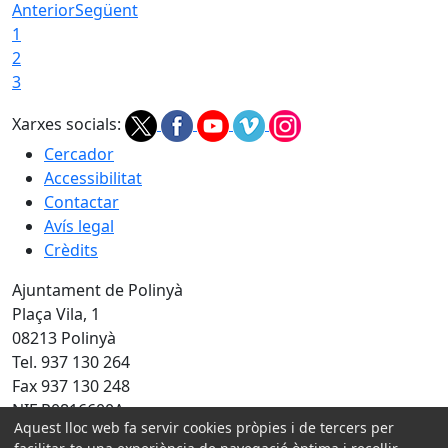
Anterior
Següent
1
2
3
Xarxes socials:
Cercador
Accessibilitat
Contactar
Avís legal
Crèdits
Ajuntament de Polinyà
Plaça Vila, 1
08213 Polinyà
Tel. 937 130 264
Fax 937 130 248
NIF P0816600A
Aquest lloc web fa servir cookies pròpies i de tercers per